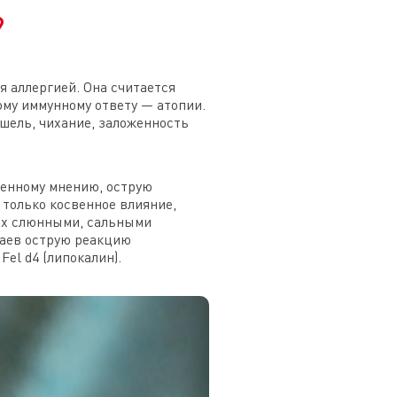
?
 аллергией. Она считается
му иммунному ответу — атопии.
шель, чихание, заложенность
ненному мнению, острую
 только косвенное влияние,
ых слюнными, сальными
чаев острую реакцию
el d4 (липокалин).