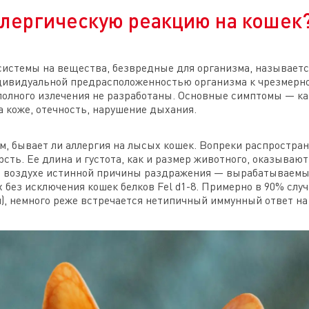
лергическую реакцию на кошек
истемы на вещества, безвредные для организма, называется
дивидуальной предрасположенностью организма к чрезмерно
олного излечения не разработаны. Основные симптомы — ка
а коже, отечность, нарушение дыхания.
, бывает ли аллергия на лысых кошек. Вопреки распростра
ть. Ее длина и густота, как и размер животного, оказывают
в воздухе истинной причины раздражения — вырабатываем
 без исключения кошек белков Fel d1-8. Примерно в 90% слу
н), немного реже встречается нетипичный иммунный ответ на F