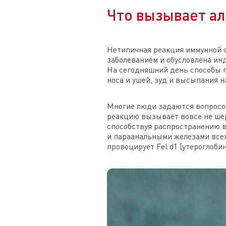
Что вызывает ал
Нетипичная реакция иммунной с
заболеванием и обусловлена ин
На сегодняшний день способы п
носа и ушей, зуд и высыпания н
Многие люди задаются вопросом
реакцию вызывает вовсе не шерс
способствуя распространению 
и параанальными железами всех
провоцирует Fel d1 (утероглоби