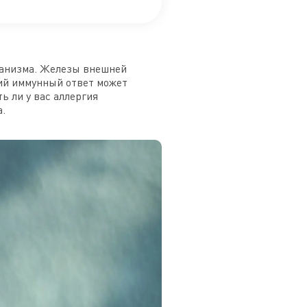
рганизма. Железы внешней
кий иммунный ответ может
ь ли у вас аллергия
а.