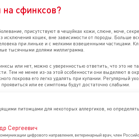
я на сфинксов?
левание, присутствуют в чешуйках кожи, слюне, моче, секр
ез исключения кошек, вне зависимости от породы. Больше в
м человека при линьке и с мелкими взвешенными частицами. 
мые тысячными долями миллиграмма.
нксы или нет, можно с уверенностью ответить, что это не та
рсти. Тем не менее из-за этой особенности они выделяют в 
ожного покрова его легко удалять при купании. Регулярный ухо
е проявиться или ее симптомы будут достаточно слабыми.
щими питомцами для некоторых аллергиков, но определять, 
др Сергеевич
оммуникации цифрового направления, ветеринарный врач, член Росси