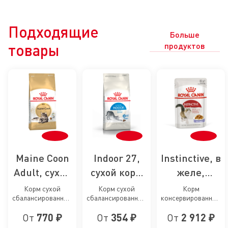
Подходящие
Больше
товары
продуктов
Maine Coon
Indoor 27,
Instinctive, в
Adult, сухой
сухой корм
желе,
корм для
для кошек,
влажный
Корм сухой
Корм сухой
Корм
сбалансированный
сбалансированный
консервированный
кошек
живущих в
корм для
для взрослых
для взрослых
для взрослых
породы
помещении
кошек
От
770 ₽
От
354 ₽
От
2 912 ₽
кошек породы
кошек, живущих в
кошек, желе
Мэйн Кун
помещении