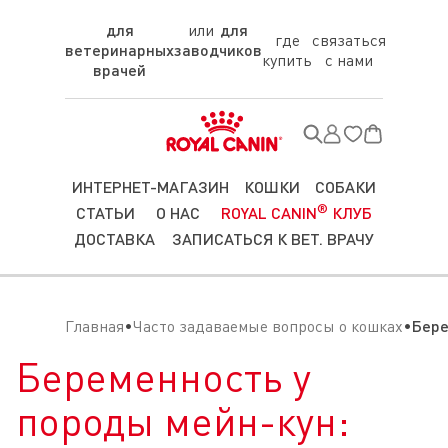
для
для
где
связаться
ветеринарных
заводчиков
купить
с нами
врачей
ИНТЕРНЕТ-МАГАЗИН
КОШКИ
СОБАКИ
®
СТАТЬИ
О НАС
ROYAL CANIN
КЛУБ
ДОСТАВКА
ЗАПИСАТЬСЯ К ВЕТ. ВРАЧУ
Главная
Часто задаваемые вопросы о кошках
Бере
Беременность у
породы мейн-кун: