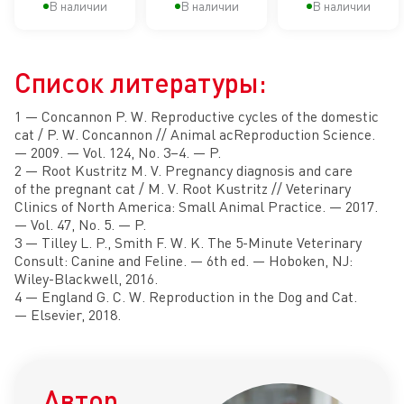
Мэйн Кун
В наличии
В наличии
В наличии
Список литературы:
1 — Concannon P. W. Reproductive cycles of the domestic
cat / P. W. Concannon // Animal асReproduction Science.
— 2009. — Vol. 124, No. 3–4. — P.
2 — Root Kustritz M. V. Pregnancy diagnosis and care
of the pregnant cat / M. V. Root Kustritz // Veterinary
Clinics of North America: Small Animal Practice. — 2017.
— Vol. 47, No. 5. — P.
3 — Tilley L. P., Smith F. W. K. The 5-Minute Veterinary
Consult: Canine and Feline. — 6th ed. — Hoboken, NJ:
Wiley-Blackwell, 2016.
4 — England G. C. W. Reproduction in the Dog and Cat.
— Elsevier, 2018.
Автор