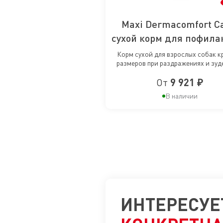
Maxi Dermacomfort Ca
сухой корм для пофила
раздражений и зуда к
Корм сухой для взрослых собак к
размеров при раздражениях и зуд
собак крупных пор
От
9 921 ₽
В наличии
ИНТЕРЕСУЕ