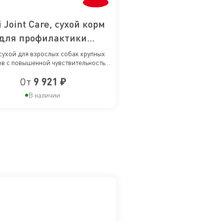
 Joint Care, сухой корм
для профилактики
ений работы суставов у
сухой для взрослых собак крупных
в с повышенной чувствительностью
обак крупных пород
суставов
От
9 921 ₽
В наличии