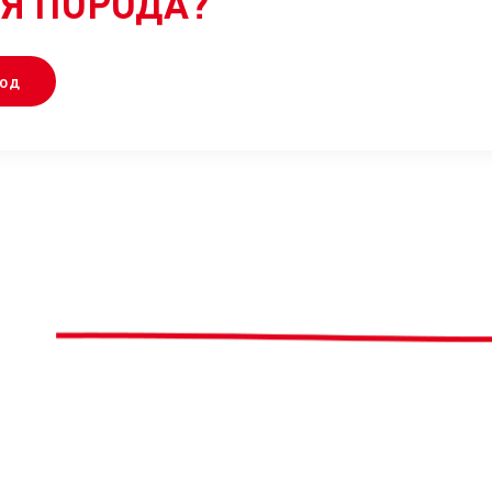
Я ПОРОДА?
род