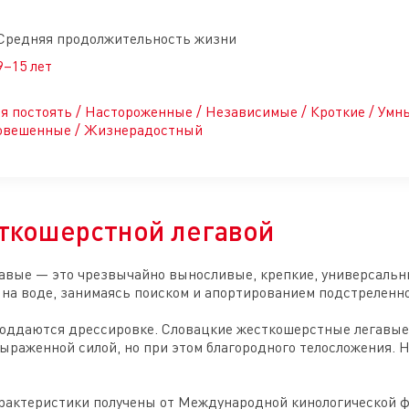
Средняя продолжительность жизни
9–15 лет
бя постоять / Настороженные / Независимые / Кроткие / Умн
новешенные / Жизнерадостный
сткошерстной легавой
вые — это чрезвычайно выносливые, крепкие, универсальные
и на воде, занимаясь поиском и апортированием подстреленно
поддаются дрессировке. Словацкие жесткошерстные легавые
ыраженной силой, но при этом благородного телосложения. 
рактеристики получены от Международной кинологической ф