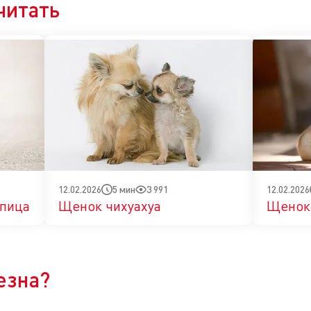
читать
5 мин
3 991
12.02.2026
12.02.2026
пица
Щенок чихуахуа
Щенок
Да
Нет
езна?