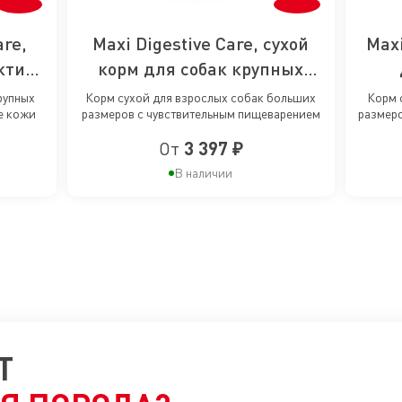
re,
Maxi Digestive Care, сухой
Maxi
ктики
корм для собак крупных
ожи у
пород с чувствительным
наруш
рупных
Корм сухой для взрослых собак больших
Корм 
е кожи
размеров с чувствительным пищеварением
размеро
од
пищеварением
с
От
3 397 ₽
В наличии
Т