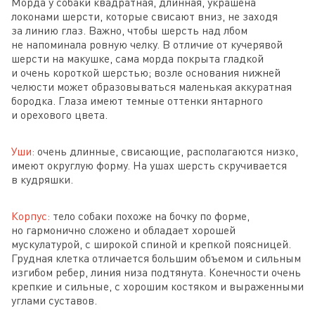
Морда у собаки квадратная, длинная, украшена
локонами шерсти, которые свисают вниз, не заходя
за линию глаз. Важно, чтобы шерсть над лбом
не напоминала ровную челку. В отличие от кучерявой
шерсти на макушке, сама морда покрыта гладкой
и очень короткой шерстью; возле основания нижней
челюсти может образовываться маленькая аккуратная
бородка. Глаза имеют темные оттенки янтарного
и орехового цвета.
Уши:
очень длинные, свисающие, располагаются низко,
имеют округлую форму. На ушах шерсть скручивается
в кудряшки.
Корпус:
тело собаки похоже на бочку по форме,
но гармонично сложено и обладает хорошей
мускулатурой, с широкой спиной и крепкой поясницей.
Грудная клетка отличается большим объемом и сильным
изгибом ребер, линия низа подтянута. Конечности очень
крепкие и сильные, с хорошим костяком и выраженными
углами суставов.