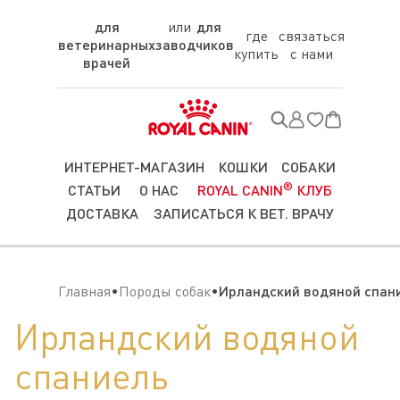
для
для
где
связаться
ветеринарных
заводчиков
купить
с нами
врачей
ИНТЕРНЕТ-МАГАЗИН
КОШКИ
СОБАКИ
®
СТАТЬИ
О НАС
ROYAL CANIN
КЛУБ
ДОСТАВКА
ЗАПИСАТЬСЯ К ВЕТ. ВРАЧУ
Главная
Породы собак
Ирландский водяной спан
Ирландский водяной
спаниель