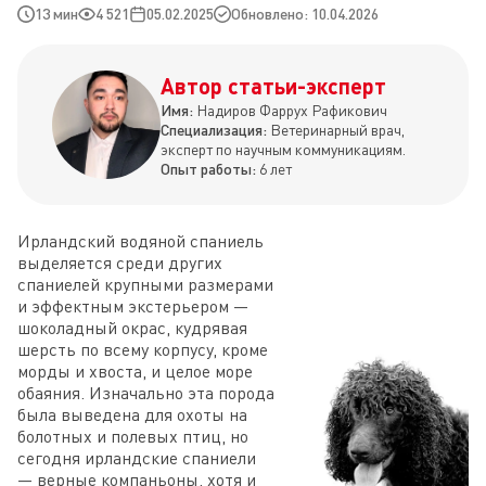
13 мин
4 521
05.02.2025
Обновлено: 10.04.2026
Автор статьи-эксперт
Имя:
Надиров Фаррух Рафикович
Специализация:
Ветеринарный врач,
эксперт по научным коммуникациям.
Опыт работы:
6 лет
Ирландский водяной спаниель
выделяется среди других
спаниелей крупными размерами
и эффектным экстерьером —
шоколадный окрас, кудрявая
шерсть по всему корпусу, кроме
морды и хвоста, и целое море
обаяния. Изначально эта порода
была выведена для охоты на
болотных и полевых птиц, но
сегодня ирландские спаниели
— верные компаньоны, хотя и