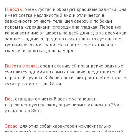
Шерсть:
очень густая и образует красивые завитки. Она
имеет слегка маслянистый вид и отличается в
зависимости от части тела: шея сверху и по бокам
покрыта кудряшками, спереди она гладкая. Передние
конечности имеют шерсть по всей длине, в то время как
задние гладкие спереди до скакательного сустава и с
густыми очесами сзади. На хвосте шерсть такая же
гладкая и короткая, как на морде.
Высота в холке:
среди спаниелей ирландские водяные
считаются одними из самых высоких представителей
породной группы. Кобели достигают роста 59 см в холке,
суки чуть ниже — до 56 см.
Вес:
стандартом четкий вес не установлен,
но рекомендуются следующие нормы: у самок до 26 кг,
у самцов до 35 кг.
Окрас:
для этих собак характерен исключительно
коричневый (в стандарте он описан как очень богатый