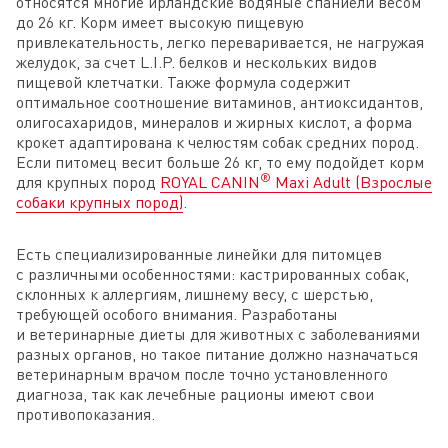
относятся многие ирландские водяные спаниели весом
до 26 кг. Корм имеет высокую пищевую
привлекательность, легко переваривается, не нагружая
желудок, за счет L.I.P. белков и нескольких видов
пищевой клетчатки. Также формула содержит
оптимальное соотношение витаминов, антиоксидантов,
олигосахаридов, минералов и жирных кислот, а форма
крокет адаптирована к челюстям собак средних пород.
Если питомец весит больше 26 кг, то ему подойдет корм
®
для крупных пород
ROYAL CANIN
Maxi Adult (Взрослые
собаки крупных пород)
.
Есть специализированные линейки для питомцев
с различными особенностями: кастрированных собак,
склонных к аллергиям, лишнему весу, с шерстью,
требующей особого внимания. Разработаны
и ветеринарные диеты для животных с заболеваниями
разных органов, но такое питание должно назначаться
ветеринарным врачом после точно установленного
диагноза, так как лечебные рационы имеют свои
противопоказания.