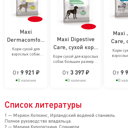
Maxi
Maxi 
Maxi Digestive
Dermacomfort
Care, 
Care, сухой корм
Care, сухой
корм
Корм сухой для
Корм сух
взрослых собак
для собак
корм для
взрослы
профил
Корм сухой для взрослых
крупных размеров
крупных ра
собак больших размеров
крупных пород с
пофилактики
наруш
при раздражениях и
повыш
с чувствительным
зуде кожи
чувствительным
раздражений
чувствите
От
9 921 ₽
От
3 397 ₽
От
9 
пищеварением
раб
суста
пищеварением
и зуда кожи у
суста
В наличии
В наличии
В нал
собак
собак к
крупных
пор
Список литературы
пород
1 — Мэрион Хопкинс, Ирландский водяной спаниель.
Полное руководство владельца.
2 — Марина Куропаткина, Спаниели