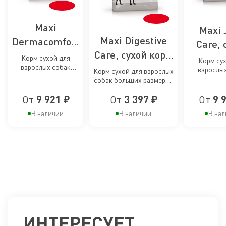
Maxi
Maxi 
Maxi Digestive
Dermacomfort
Care, 
Care, сухой корм
Care, сухой
корм
Корм сухой для
Корм сух
взрослых собак
для собак
корм для
взрослы
профил
Корм сухой для взрослых
крупных размеров
крупных ра
собак больших размеров
крупных пород с
пофилактики
наруш
при раздражениях и
повыш
с чувствительным
зуде кожи
чувствительным
раздражений
чувствите
От
9 921 ₽
От
3 397 ₽
От
9 
пищеварением
раб
суста
пищеварением
и зуда кожи у
суста
В наличии
В наличии
В нал
собак
собак к
крупных
пор
пород
ИНТЕРЕСУЕТ