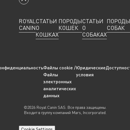
Вернуться к началу
ROYAL
СТАТЬИ
ПОРОДЫ
СТАТЬИ
ПОРОД
CANIN
О
КОШЕК
О
СОБАК
КОШКАХ
СОБАКАХ
онфиденциальность
Файлы cookie /
Юридические
Доступнос
Файлы
условия
электронных
аналитических
данных
©2026 Royal Canin SAS. Все права защищены.
Входит в группу компаний Mars, Incorporated.
Cookie Settings