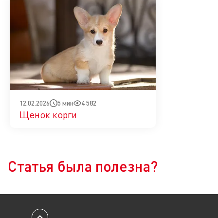
5 мин
4 582
12.02.2026
Щенок корги
Да
Нет
Статья была полезна?