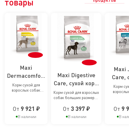
товары
Maxi
Maxi 
Maxi Digestive
Dermacomfort
Care, 
Care, сухой корм
Care, сухой
корм
Корм сухой для
Корм сух
взрослых собак
для собак
корм для
взрослы
профил
Корм сухой для взрослых
крупных размеров
крупных ра
собак больших размеров
крупных пород с
пофилактики
наруш
при раздражениях и
повыш
с чувствительным
зуде кожи
чувствительным
раздражений
чувствите
От
9 921 ₽
От
3 397 ₽
От
9 
пищеварением
раб
суста
пищеварением
и зуда кожи у
суста
В наличии
В наличии
В нал
собак
собак к