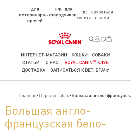
для
для
где
связаться
ветеринарных
заводчиков
купить
с нами
врачей
ИНТЕРНЕТ-МАГАЗИН
КОШКИ
СОБАКИ
®
СТАТЬИ
О НАС
ROYAL CANIN
КЛУБ
ДОСТАВКА
ЗАПИСАТЬСЯ К ВЕТ. ВРАЧУ
Главная
Породы собак
Большая англо-французска
Большая англо-
французская бело-