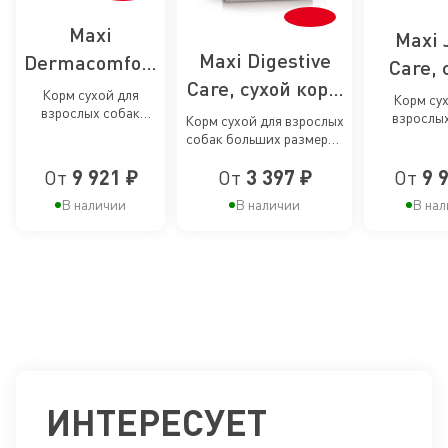
Maxi
Maxi 
Maxi Digestive
Dermacomfort
Care, 
Care, сухой корм
Care, сухой
корм
Корм сухой для
Корм сух
взрослых собак
для собак
корм для
взрослы
профил
Корм сухой для взрослых
крупных размеров
крупных ра
собак больших размеров
крупных пород с
пофилактики
наруш
при раздражениях и
повыш
с чувствительным
зуде кожи
чувствительным
раздражений
чувствите
От
9 921 ₽
От
3 397 ₽
От
9 
пищеварением
раб
суста
пищеварением
и зуда кожи у
суста
В наличии
В наличии
В нал
собак
собак к
крупных
пор
пород
ИНТЕРЕСУЕТ