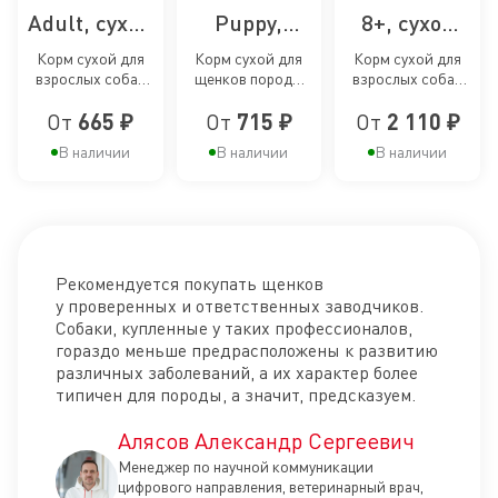
Adult, сухой
Puppy,
8+, сухой
корм для
сухой корм
корм для
Корм сухой для
Корм сухой для
Корм сухой для
взрослых собак
щенков породы
взрослых собак
собак
для щенков
собак
породы Чихуахуа
Чихуахуа до 8
мелких размеров
породы
породы
мелких
От
665 ₽
От
715 ₽
От
2 110 ₽
от 8 месяцев
месяцев
(до 10 кг) старше 8
лет
Чихуахуа
Чихуахуа до
пород
В наличии
В наличии
В наличии
8 месяцев
старше 8
лет
Рекомендуется покупать щенков
у проверенных и ответственных заводчиков.
Собаки, купленные у таких профессионалов,
гораздо меньше предрасположены к развитию
различных заболеваний, а их характер более
типичен для породы, а значит, предсказуем.
Алясов Александр Сергеевич
Менеджер по научной коммуникации
цифрового направления, ветеринарный врач,