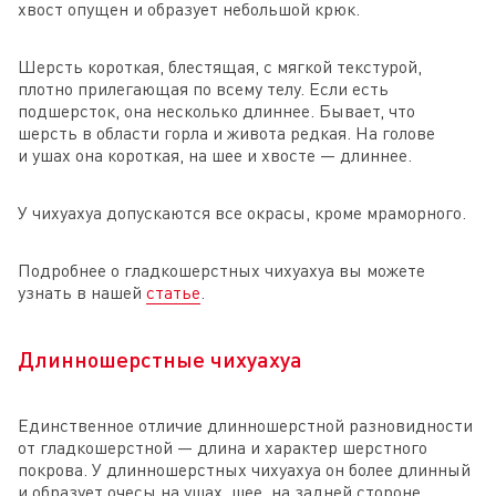
хвост опущен и образует небольшой крюк.
Шерсть короткая, блестящая, с мягкой текстурой,
плотно прилегающая по всему телу. Если есть
подшерсток, она несколько длиннее. Бывает, что
шерсть в области горла и живота редкая. На голове
и ушах она короткая, на шее и хвосте — длиннее.
У чихуахуа допускаются все окрасы, кроме мраморного.
Подробнее о гладкошерстных чихуахуа вы можете
узнать в нашей
статье
.
Длинношерстные чихуахуа
Единственное отличие длинношерстной разновидности
от гладкошерстной — длина и характер шерстного
покрова. У длинношерстных чихуахуа он более длинный
и образует очесы на ушах, шее, на задней стороне