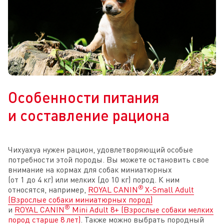
Особенности питания
и составление рациона
Чихуахуа нужен рацион, удовлетворяющий особые
потребности этой породы. Вы можете остановить свое
внимание на кормах для собак миниатюрных
(от 1 до 4 кг) или мелких (до 10 кг) пород. К ним
®
относятся, например,
ROYAL CANIN
X-Small Adult
(Взрослые собаки миниатюрных пород)
®
и
ROYAL CANIN
Mini Adult 8+ (Взрослые собаки мелких
пород старше 8 лет)
. Также можно выбрать породный