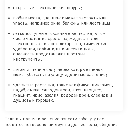
открытые электрические шнуры;
любые места, где щенок может застрять или
упасть, например окна, балконы или лестницы;
легкодоступные токсичные вещества, в том
числе чистящие средства, жидкость для
электронных сигарет, лекарства, химические
удобрения, гербициды и инсектициды;
опасность представляют и острые
инструменты;
дыры и щели в саду, через которые щенок
может убежать на улицу, ядовитые растения;
ядовитые растения, такие как фикус, цикламен,
падуб, омела, филодендрон, алоэ, нарцисс,
гиацинт, ирис, азалия, рододендрон, олеандр и
душистый горошек.
Если вы приняли решение завести собаку, у вас
появится четвероногий друг на долгие годы, общение