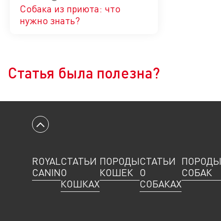
Собака из приюта: что
нужно знать?
Да
Нет
Статья была полезна?
Вернуться к началу
ROYAL
СТАТЬИ
ПОРОДЫ
СТАТЬИ
ПОРОД
CANIN
О
КОШЕК
О
СОБАК
КОШКАХ
СОБАКАХ