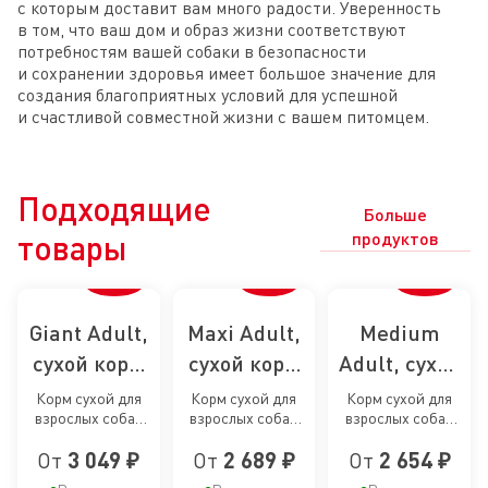
с которым доставит вам много радости. Уверенность
в том, что ваш дом и образ жизни соответствуют
потребностям вашей собаки в безопасности
и сохранении здоровья имеет большое значение для
создания благоприятных условий для успешной
и счастливой совместной жизни с вашем питомцем.
Подходящие
Больше
товары
продуктов
Giant Adult,
Maxi Adult,
Medium
сухой корм
сухой корм
Adult, сухой
для собак
для собак
корм для
Корм сухой для
Корм сухой для
Корм сухой для
взрослых собак
взрослых собак
взрослых собак
гигантских
крупных
собак
очень крупных
крупных размеров
средних размеров
пород
пород
средних
От
3 049 ₽
От
2 689 ₽
От
2 654 ₽
размеров от 18/24
от 15 месяцев до 5
от 12 месяцев до 7
месяцев
лет
лет
пород