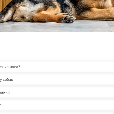
ия из носа?
у собак
вания
к