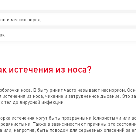
ов и мелких пород
ак
ак истечения из носа?
оболочки носа. В быту ринит часто называют насморком. О
 истечения из носа, чихание и затрудненное дыхание. Это з
х тел до вирусной инфекции.
орка истечения могут быть прозрачными (слизистыми или в
кровянистыми. Также в зависимости от причины это состоян
а или, напротив, быть поводом для серьезных опасений за е