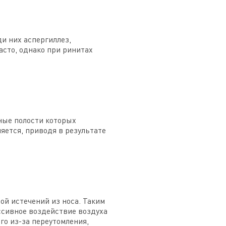
и них аспергиллез,
асто, однако при ринитах
йные полости которых
яется, приводя в результате
ой истечений из носа. Таким
ссивное воздействие воздуха
о из-за переутомления,