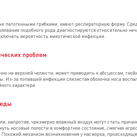
е патогенными грибками, имеют респираторную форму. Сред
болевания подобного рода диагностируются относительно неч
исключать вероятность микотической инфекции.
ических проблем
енно на верхней челюсти, может приводить к абсцессам, гно
. Из-за попавшей инфекции слизистая оболочка носа воспал
йного характера.
реды
ли, напротив, чрезмерно влажный воздух могут стать причин
нуть носовые полости в комфортное состояние, смягчая агре
 Похожий механизм возникновения у насморка, происходящег