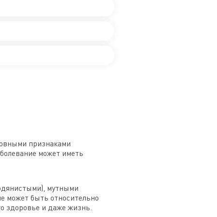
сновными признаками
аболевание может иметь
одянистыми), мутными
ие может быть относительно
го здоровье и даже жизнь.