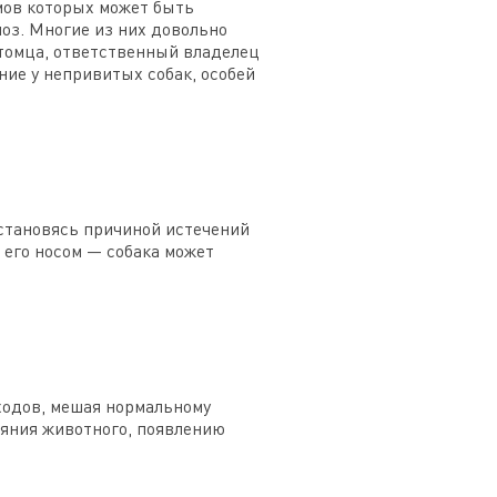
мов которых может быть
моз. Многие из них довольно
питомца, ответственный владелец
ние у непривитых собак, особей
становясь причиной истечений
 его носом — собака может
ходов, мешая нормальному
ояния животного, появлению