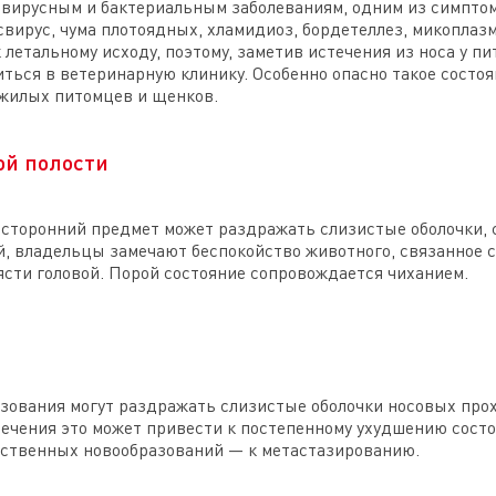
вирусным и бактериальным заболеваниям, одним из симпто
свирус, чума плотоядных, хламидиоз, бордетеллез, микоплаз
 летальному исходу, поэтому, заметив истечения из носа у 
ться в ветеринарную клинику. Особенно опасно такое состоя
ожилых питомцев и щенков.
ой полости
сторонний предмет может раздражать слизистые оболочки, 
й, владельцы замечают беспокойство животного, связанное с
ясти головой. Порой состояние сопровождается чиханием.
азования могут раздражать слизистые оболочки носовых про
ечения это может привести к постепенному ухудшению сост
чественных новообразований — к метастазированию.