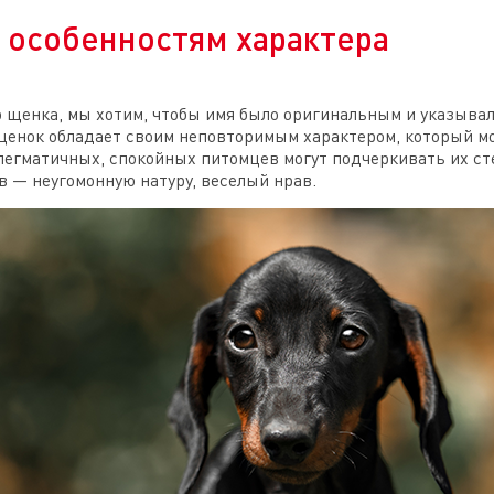
 особенностям характера
о щенка, мы хотим, чтобы имя было оригинальным и указыва
щенок обладает своим неповторимым характером, который м
флегматичных, спокойных питомцев могут подчеркивать их ст
в — неугомонную натуру, веселый нрав.