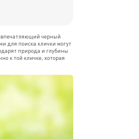
е впечатляющий черный 
и для поиска клички могут 
одарят природа и глубины 
о к той кличке, которая 