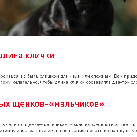
длина клички
оситься, не быть слишком длинным или сложным. Вам приде
этому желательно, чтобы длина клички составляла два-три сло
ных щенков-«мальчиков»
вать черного щенка-«мальчика», можно вдохновляться цветом
питомцу иностранные имена или заимствовать из поп-культу