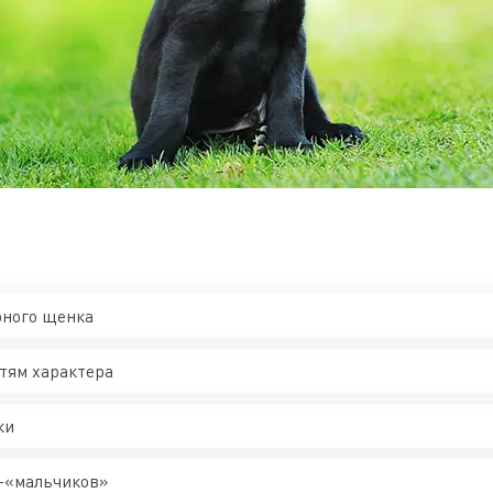
рного щенка
тям характера
ки
-«мальчиков»