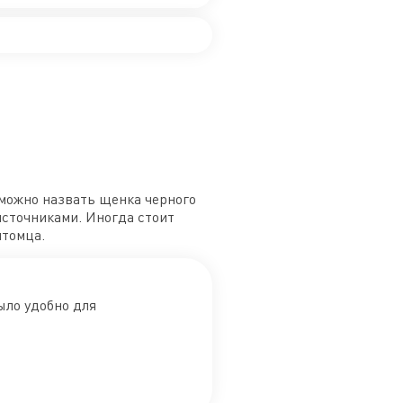
 можно назвать щенка черного
источниками. Иногда стоит
итомца.
ыло удобно для