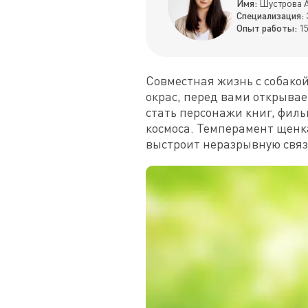
Имя:
Шустрова А
Специализация:
Опыт работы:
15
Совместная жизнь с собакой
окрас, перед вами открывае
стать персонажи книг, фил
космоса. Темперамент щенка
выстроит неразрывную связ