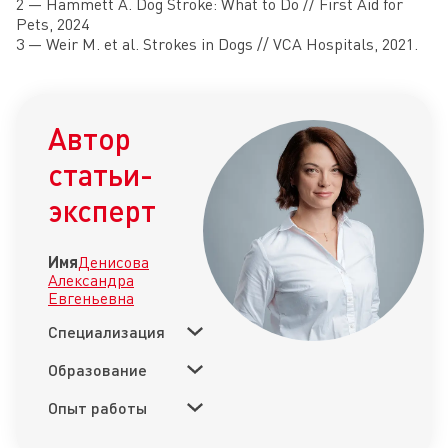
2 — Hammett A. Dog Stroke: What to Do // First Aid for
Pets, 2024
3 — Weir M. et al. Strokes in Dogs // VCA Hospitals, 2021.
Автор
статьи-
эксперт
Имя
Денисова
Александра
Евгеньевна
Специализация
Образование
Опыт работы