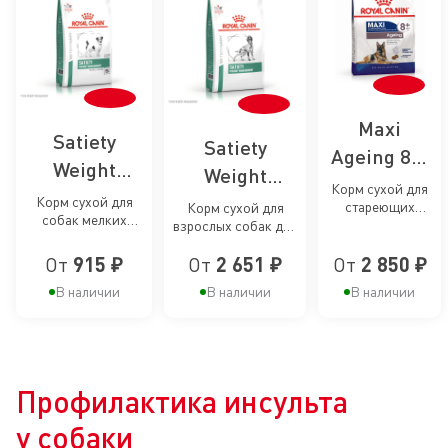
Maxi
Satiety
Satiety
Ageing 8+,
Weight
Weight
сухой корм
Корм сухой для
Management
Management,
Корм сухой для
стареющих
Корм сухой для
для
собак мелких
Small Dogs,
собак крупных
взрослых собак для
сухой корм
стареющих
пород для
размеров от 8
снижения веса
сухой корм
снижения веса
для собак
От
915 ₽
От
2 651 ₽
От
лет и старше
2 850 ₽
собак
для собак
для
В наличии
В наличии
В наличии
крупных
мелких
снижения
пород
пород (до 10
веса
старше 8
кг) для
лет
снижения
Профилактика инсульта
веса
у собаки