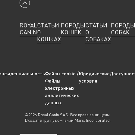
Вернуться к началу
ROYAL
СТАТЬИ
ПОРОДЫ
СТАТЬИ
ПОРОД
CANIN
О
КОШЕК
О
СОБАК
КОШКАХ
СОБАКАХ
онфиденциальность
Файлы cookie /
Юридические
Доступнос
Файлы
условия
электронных
аналитических
данных
©2026 Royal Canin SAS. Все права защищены.
Входит в группу компаний Mars, Incorporated.