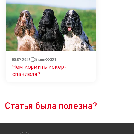
5 мин
321
08.07.2026
Чем кормить кокер-
спаниеля?
Да
Нет
Статья была полезна?