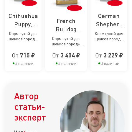
Chihuahua
German
French
Puppy,
Shepherd
Bulldog
сухой корм
Puppy,
Корм сухой для
Корм сухой для
Puppy, сухой
Корм сухой для
щенков породы
щенков породы
для
сухой корм
щенков породы
Чихуахуа до 8
Немецкая
корм для
щенков
для
Французский
месяцев
овчарка до 15
щенков
От
715 ₽
От
3 404 ₽
От
3 229 ₽
Бульдог до 12
месяцев
породы
щенков
месяцев
породы
В наличии
В наличии
В наличии
Чихуахуа
породы
Французский
до 8
Немецкая
Бульдог до
месяцев
овчарка до
12 месяцев
15 месяцев
Автор
статьи-
эксперт