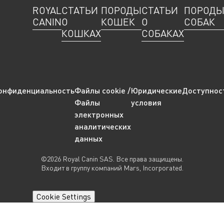
ROYAL
СТАТЬИ
ПОРОДЫ
СТАТЬИ
ПОРОД
CANIN
О
КОШЕК
О
СОБАК
КОШКАХ
СОБАКАХ
онфиденциальность
Файлы cookie /
Юридические
Доступнос
Файлы
условия
электронных
аналитических
данных
©2026 Royal Canin SAS. Все права защищены.
Входит в группу компаний Mars, Incorporated.
Cookie Settings