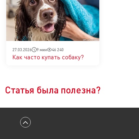
9 мин
46 240
27.03.2026
Как часто купать собаку?
Да
Нет
Статья была полезна?
Вернуться к началу