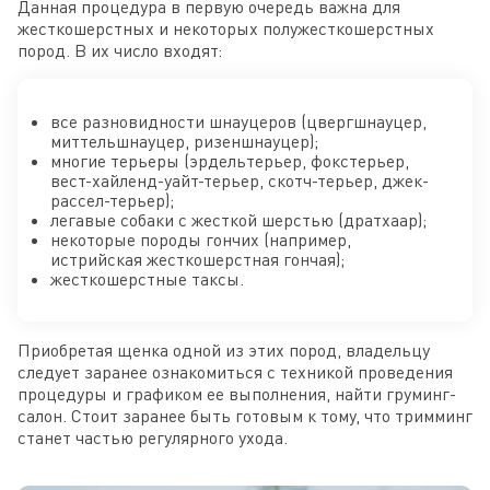
Данная процедура в первую очередь важна для
жесткошерстных и некоторых полужесткошерстных
пород. В их число входят:
все разновидности шнауцеров (цвергшнауцер,
миттельшнауцер, ризеншнауцер);
многие терьеры (эрдельтерьер, фокстерьер,
вест-хайленд-уайт-терьер, скотч-терьер, джек-
рассел-терьер);
легавые собаки с жесткой шерстью (дратхаар);
некоторые породы гончих (например,
истрийская жесткошерстная гончая);
жесткошерстные таксы.
Приобретая щенка одной из этих пород, владельцу
следует заранее ознакомиться с техникой проведения
процедуры и графиком ее выполнения, найти груминг-
салон. Стоит заранее быть готовым к тому, что тримминг
станет частью регулярного ухода.