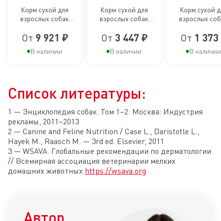
Care, сухой
Care, сухой
Care, сух
Корм сухой для
Корм сухой для
Корм сухой д
взрослых собак
взрослых собак
взрослых соб
корм для
корм для
корм дл
крупных размеров
средних размеров
мелких размеро
пофилактики
пофилактики
пофилакт
От
9 921 ₽
От
3 447 ₽
От
1 373
при раздражениях и
при раздражениях и
раздражениях и
зуде кожи
зуде кожи
кожи
раздражений
раздражений
раздраже
В наличии
В наличии
В наличии
и зуда кожи у
и зуда кожи у
и зуда кож
собак
собак
собак мел
Список литературы:
крупных
средних
пород
пород
пород
1 — Энциклопедия собак. Том 1–2. Москва: Индустрия
рекламы, 2011–2013
2 — Canine and Feline Nutrition / Case L., Daristotle L.,
Hayek M., Raasch M. — 3rd ed. Elsevier, 2011
3 — WSAVA. Глобальные рекомендации по дерматологии
// Всемирная ассоциация ветеринарии мелких
домашних животных
https://wsava.org
Автор