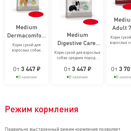
Medi
Medium
Adult 
Medium
Dermacomfort
сухой к
Корм сухой
Digestive Care,
Care, сухой
взрослых с
для
Корм сухой для
средни
взрослых собак
сухой корм для
корм для
старею
Корм сухой для взрослых
размеров 
средних размеров
собак средних пород с
собак средних
лет и ста
пофилактики
соба
при раздражениях и
чувствительным
зуде кожи
пород с
раздражений
средн
От
3 447 ₽
От
3 447 ₽
От
3 70
пищеварением
чувствительным
и зуда кожи у
поро
В наличии
В наличии
В налич
пищеварением
собак
старше
средних
лет
пород
Режим кормления
Правильно выстроенный режим кормления позволяет