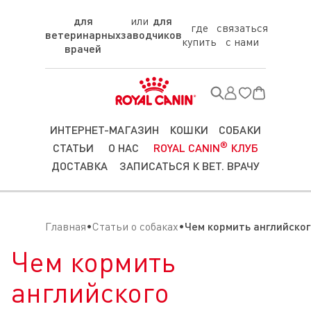
для
для
где
связаться
ветеринарных
заводчиков
купить
с нами
врачей
ИНТЕРНЕТ-МАГАЗИН
КОШКИ
СОБАКИ
®
СТАТЬИ
О НАС
ROYAL CANIN
КЛУБ
ДОСТАВКА
ЗАПИСАТЬСЯ К ВЕТ. ВРАЧУ
Главная
Статьи о собаках
Чем кормить английског
Чем кормить
английского