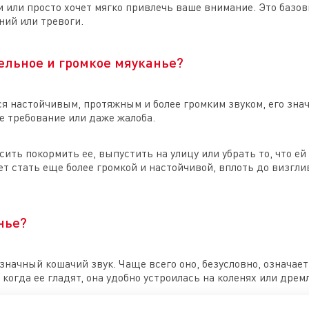
ри или просто хочет мягко привлечь ваше внимание. Это баз
ний или тревоги.
ельное и громкое мяуканье?
ся настойчивым, протяжным и более громким звуком, его зна
ое требование или даже жалоба.
ить покормить ее, выпустить на улицу или убрать то, что ей
ет стать еще более громкой и настойчивой, вплоть до визг
нье?
начный кошачий звук. Чаще всего оно, безусловно, означае
 когда ее гладят, она удобно устроилась на коленях или дрем