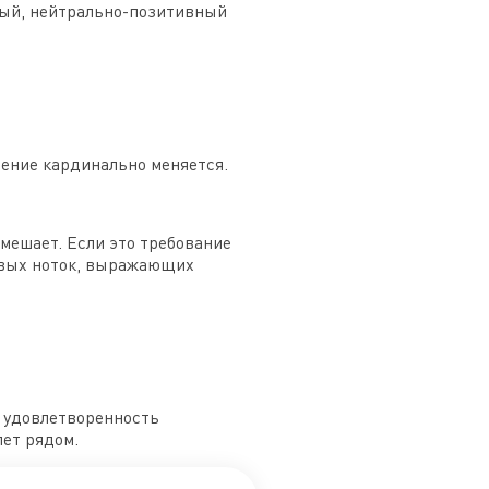
овый, нейтрально-позитивный
чение кардинально меняется.
 мешает. Если это требование
ливых ноток, выражающих
т удовлетворенность
лет рядом.