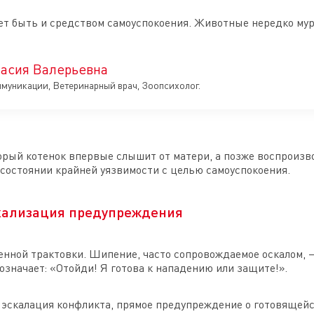
т быть и средством самоуспокоения. Животные нередко му
асия Валерьевна
ммуникации, Ветеринарный врач, Зоопсихолог.
орый котенок впервые слышит от матери, а позже воспроизво
в состоянии крайней уязвимости с целью самоуспокоения.
кализация предупреждения
енной трактовки. Шипение, часто сопровождаемое оскалом, 
означает: «Отойди! Я готова к нападению или защите!».
 эскалация конфликта, прямое предупреждение о готовящейся