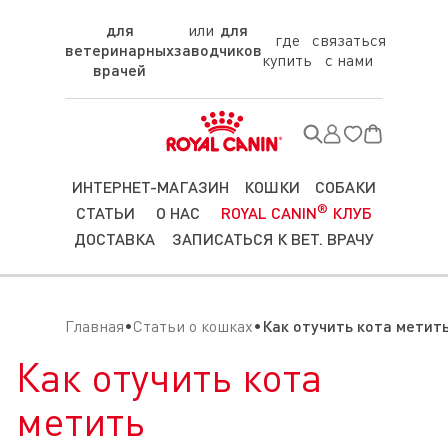
для
для
где
связаться
ветеринарных
заводчиков
купить
с нами
врачей
ИНТЕРНЕТ-МАГАЗИН
КОШКИ
СОБАКИ
®
СТАТЬИ
О НАС
ROYAL CANIN
КЛУБ
ДОСТАВКА
ЗАПИСАТЬСЯ К ВЕТ. ВРАЧУ
Главная
Статьи о кошках
Как отучить кота метит
Как отучить кота
метить