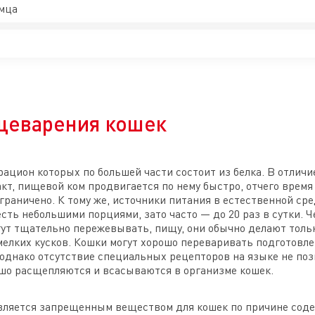
мца
щеварения кошек
ацион которых по большей части состоит из белка. В отличи
т, пищевой ком продвигается по нему быстро, отчего время
граничено. К тому же, источники питания в естественной ср
сть небольшими порциями, зато часто — до 20 раз в сутки. 
огут тщательно пережевывать, пищу, они обычно делают тол
мелких кусков. Кошки могут хорошо переваривать подготовл
однако отсутствие специальных рецепторов на языке не поз
шо расщепляются и всасываются в организме кошек.
яется запрещенным веществом для кошек по причине со