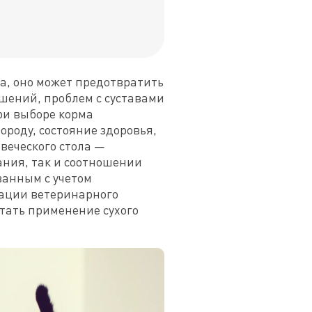
, оно может предотвратить 
ений, проблем с суставами 
ри выборе корма 
роду, состояние здоровья, 
еческого стола — 
ния, так и соотношении 
анным с учетом 
тации ветеринарного 
ать применение сухого 