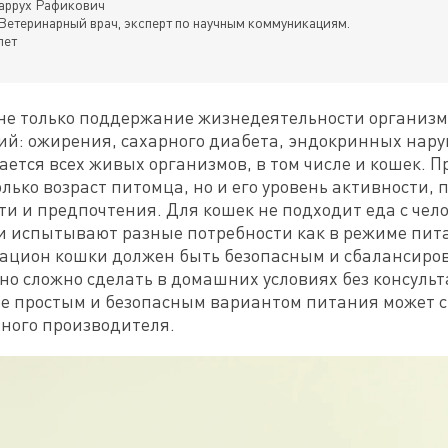
аррух Рафикович
Ветеринарный врач, эксперт по научным коммуникациям.
лет
не только поддержание жизнедеятельности организма
ий: ожирения, сахарного диабета, эндокринных наруш
асается всех живых организмов, в том числе и кошек. П
ько возраст питомца, но и его уровень активности, по
 и предпочтения. Для кошек не подходит еда с челов
и испытывают разные потребности как в режиме пита
Рацион кошки должен быть безопасным и сбалансиров
ьно сложно сделать в домашних условиях без консуль
ее простым и безопасным вариантом питания может ст
нного производителя.