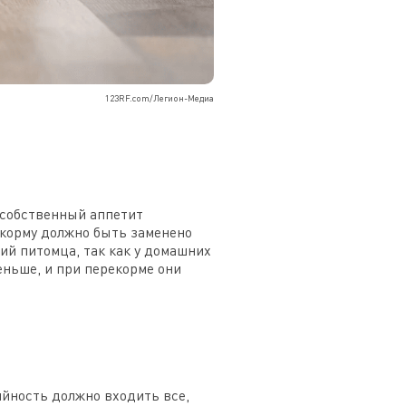
123RF.com/Легион-Медиа
 собственный аппетит
 корму должно быть заменено
ий питомца, так как у домашних
еньше, и при перекорме они
ийность должно входить все,