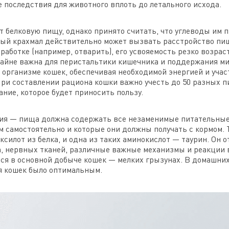
последствия для животного вплоть до летального исхода.
 белковую пищу, однако принято считать, что углеводы им 
нный крахмал действительно может вызвать расстройство пищ
аботке (например, отварить), его усвояемость резко возраст
крайне важна для перистальтики кишечника и поддержания 
организме кошек, обеспечивая необходимой энергией и учас
и составлении рациона кошки важно учесть до 50 разных п
ние, которое будет приносить пользу.
ия — пища должна содержать все незаменимые питательные
м самостоятельно и которые они должны получать с кормом. 
силот из белка, и одна из таких аминокислот — таурин. Он о
да, нервных тканей, различные важные механизмы и реакции 
ся в основной добыче кошек — мелких грызунах. В домашних
я кошек было оптимальным.