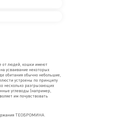
е от людей, кошки имеют
 на усваивание некоторых
еде обитания обычно небольшие,
Челюсти устроены по принципу
ько несколько разгрызающих
енные углеводы (например,
воляет им почувствовать
держания ТЕОБРОМИНА.