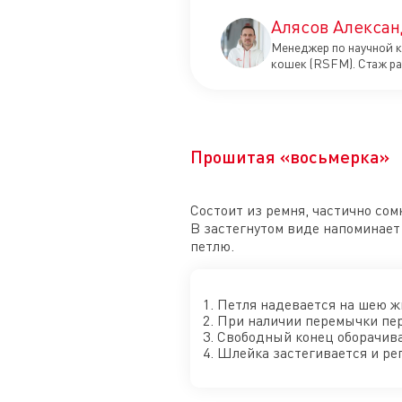
Алясов Алексан
Менеджер по научной к
кошек (RSFM). Стаж ра
Прошитая «восьмерка»
Состоит из ремня, частично сом
В застегнутом виде напоминает
петлю.
Петля надевается на шею жи
При наличии перемычки пер
Свободный конец оборачива
Шлейка застегивается и рег