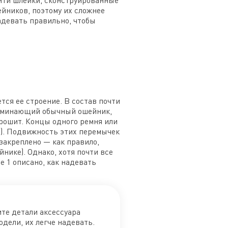
айти шлейки, сконструированные
ейников, поэтому их сложнее
адевать правильно, чтобы
ся ее строение. В состав почти
поминающий обычный ошейник,
прошит. Концы одного ремня или
). Подвижность этих перемычек
закреплено — как правило,
нике). Однако, хотя почти все
е 1 описано, как надевать
те детали аксессуара
одели, их легче надевать.