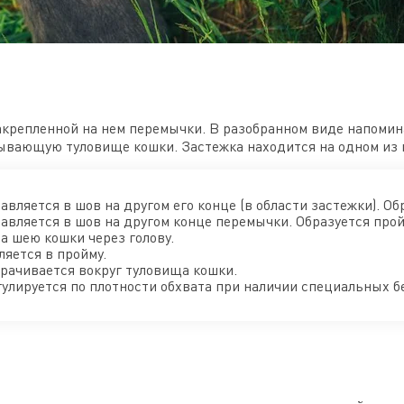
акрепленной на нем перемычки. В разобранном виде напомина
тывающую туловище кошки. Застежка находится на одном из 
вляется в шов на другом его конце (в области застежки). Об
авляется в шов на другом конце перемычки. Образуется про
а шею кошки через голову.
яется в пройму.
рачивается вокруг туловища кошки.
улируется по плотности обхвата при наличии специальных б