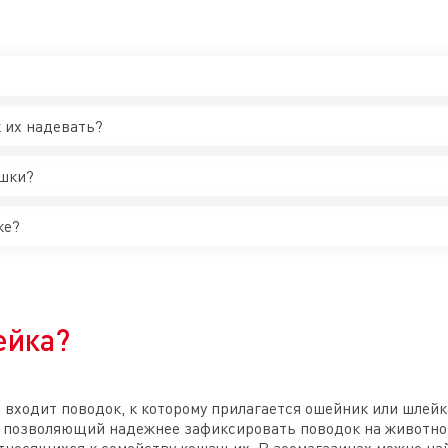
 их надевать?
ошки?
ке?
ейка?
 входит поводок, к которому прилагается ошейник или шлейк
р, позволяющий надежнее зафиксировать поводок на животн