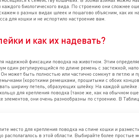
относящихся к семейству кошачьих. В зоомагазинах можно н
и каждого биологического вида. По строению они сложнее ош
скажем о разных видах шлеек и пошагово объясним, как их н
есса для кошки и не испортило настроение вам.
ейки и как их надевать?
я надежной фиксации поводка на животном. Этим определяет
мум один регулирующийся по длине ремень с застежкой, на
. Он может быть полностью или частично сомкнут в петлю и 
емычками (короткими ремешками, прошитыми с обоих концов
вать ширину петель, образующих шлейку. На каждой шлейке 
кольцо для крепления поводка (такое же, как на обычном ошей
же элементов, они очень разнообразны по строению. В Таблиц
ите место для крепления поводка на спине кошки и размести
о располагалось в этой области. Выбирайте более простые м