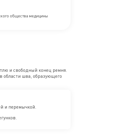
йского общества медицины
етлю и свободный конец ремня.
в области шва, образующего
ей и перемычкой.
егунков.