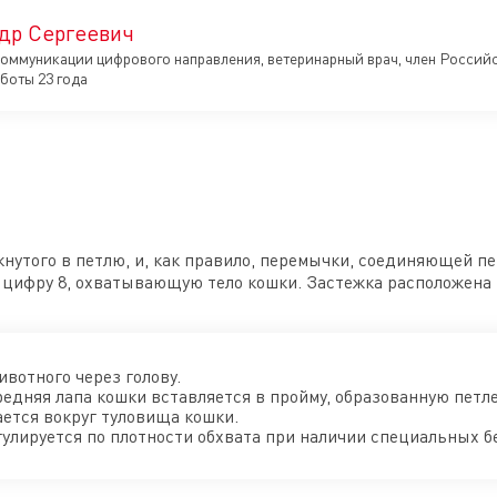
др Сергеевич
оммуникации цифрового направления, ветеринарный врач, член Росси
боты 23 года
кнутого в петлю, и, как правило, перемычки, соединяющей п
 цифру 8, охватывающую тело кошки. Застежка расположена 
вотного через голову.
едняя лапа кошки вставляется в пройму, образованную петл
ется вокруг туловища кошки.
улируется по плотности обхвата при наличии специальных б