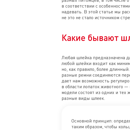
разных питомцев, в том числе 
в соответствии с особенностям
надевать. В этой статье мы рас
не это не стало источником стр
Какие бывают шл
Любая шлейка предназначена дл
любой шлейки входит как мини
но, как правило, более длинный
разные ремни соединяются пер
дает нам возможность регулиро
в области лопаток животного — 
модели состоят из одних и тех 
разные виды шлеек.
Основной принцип: определ
таким образом, чтобы кольц