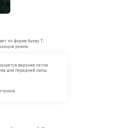
ет по форме букву Т,
концов ремня.
разуется верхняя петля.
йма для передней лапы.
егунков.