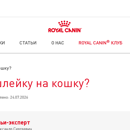
®
КИ
СТАТЬИ
О НАС
ROYAL CANIN
КЛУБ
ошку?
шлейку на кошку?
ено: 24.07.2026
ьи-эксперт
ксандр Сергеевич