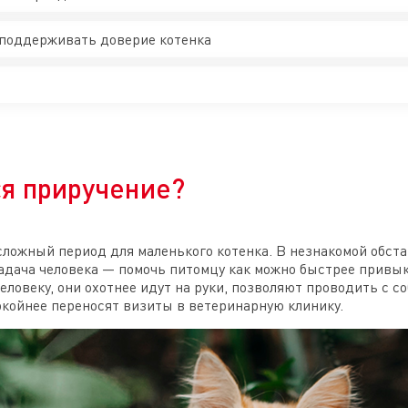
 поддерживать доверие котенка
я приручение?
сложный период для маленького котенка. В незнакомой обст
 задача человека — помочь питомцу как можно быстрее привы
ловеку, они охотнее идут на руки, позволяют проводить с с
окойнее переносят визиты в ветеринарную клинику.