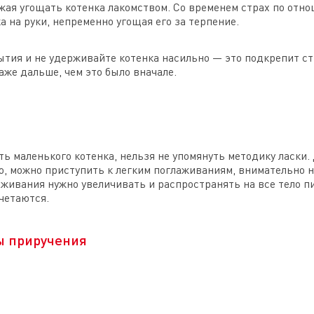
жая угощать котенка лакомством. Со временем страх по отн
а на руки, непременно угощая его за терпение.
тия и не удерживайте котенка насильно — это подкрепит стр
аже дальше, чем это было вначале.
ть маленького котенка, нельзя не упомянуть методику ласки
йно, можно приступить к легким поглаживаниям, внимательно
живания нужно увеличивать и распространять на все тело п
четаются.
ы приручения