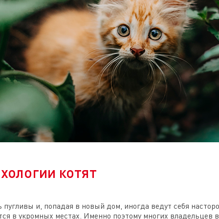
хологии котят
пугливы и, попадая в новый дом, иногда ведут себя насторо
тся в укромных местах. Именно поэтому многих владельцев в