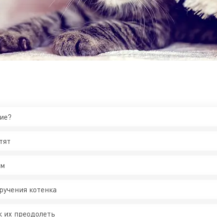
ие?
тят
ам
ручения котенка
к их преодолеть