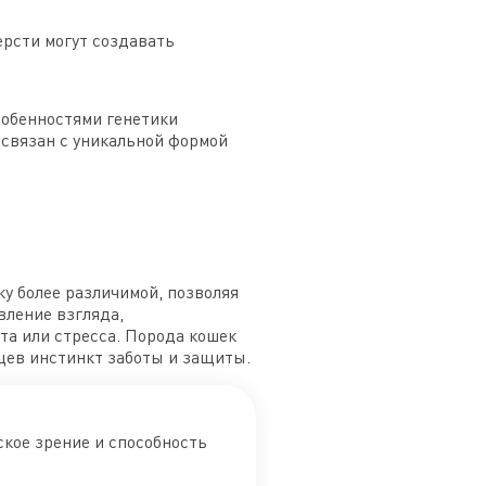
ерсти могут создавать
собенностями генетики
 связан с уникальной формой
у более различимой, позволяя
вление взгляда,
та или стресса. Порода кошек
ьцев инстинкт заботы и защиты.
кое зрение и способность