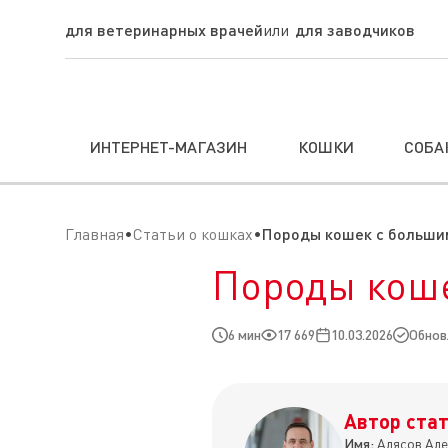
для ветеринарных врачей
для заводчиков
ИНТЕРНЕТ-МАГАЗИН
КОШКИ
СОБА
Главная
Статьи о кошках
Породы кошек с больши
Породы коше
6 мин
17 669
10.03.2026
Обновл
Автор стат
Имя:
Алясов Але