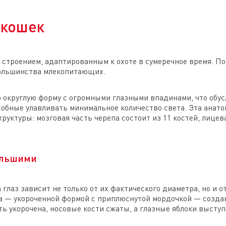
 кошек
 строением, адаптированным к охоте в сумеречное время. По
большинства млекопитающих.
 округлую форму с огромными глазными впадинами, что обу
собные улавливать минимальное количество света. Эта анато
руктуры: мозговая часть черепа состоит из 11 костей, лицева
ольшими
глаз зависит не только от их фактического диаметра, но и 
а — укороченной формой с приплюснутой мордочкой — созда
сть укорочена, носовые кости сжаты, а глазные яблоки выступ