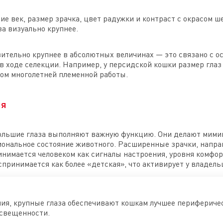
ие век, размер зрачка, цвет радужки и контраст с окрасом ш
а визуально крупнее.
вительно крупнее в абсолютных величинах — это связано с о
в ходе селекции. Например, у персидской кошки размер глаз
том многолетней племенной работы.
ия
ольшие глаза выполняют важную функцию. Они делают мимик
иональное состояние животного. Расширенные зрачки, напра
нимается человеком как сигналы настроения, уровня комфор
спринимается как более «детская», что активирует у владел
ия, крупные глаза обеспечивают кошкам лучшее периферичес
освещенности.