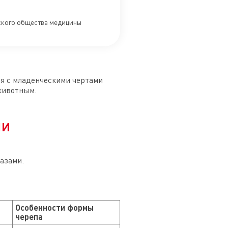
йского общества медицины
ся с младенческими чертами
животным.
ми
азами.
Особенности формы
черепа