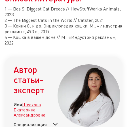
1 — Bos S. Biggest Cat Breeds // HowStuffWorks Animals,
2023
2 — The Biggest Cats in the World // Catster, 2021
3 — Кейни С. и др. Энциклопедия кошки. М.: «Индустрия
рекламы», 493 с., 2019
4 — Кошка в вашем доме // М.: «Индустрия рекламы»,
2022
Автор
статьи-
эксперт
Имя
Шеехова
Екатерина
Александровна
Специализация