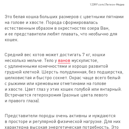
123RF.com/Легион-Медиа
Это белая кошка больших размеров с цветными пятнами
на голове и хвосте. Порода сформировалась
естественным образом в окрестностях озера Ван,
и ее представители любят плавать, что необычно для
кошек.
Средний вес котов может достигать 7 кг, кошки
несколько мельче. Тело у
ванов
мускулистое,
с удлиненными конечностями и хорошо развитой
грудной клеткой. Шерсть полудлинная, без подшерстка,
шелковистая и быстро сохнет. Окрас чаще всего белый
с рыжими или кремовыми отметинами на голове
и хвосте. Цвет глаз у этих кошек голубой или янтарный.
Встречается гетерохромия (разные цвета левого
и правого глаза).
Представители породы очень активны и нуждаются
в просторе и регулярной физической нагрузке. Для них
характерна высокая энергетическая потребность. Это