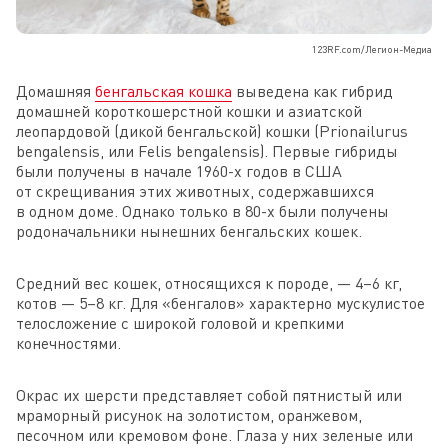
123RF.com/Легион-Медиа
Домашняя
бенгальская кошка
выведена как гибрид
домашней короткошерстной кошки и азиатской
леопардовой (дикой бенгальской) кошки (Prionailurus
bengalensis, или Felis bengalensis). Первые гибриды
были получены в начале 1960-х годов в США
от скрещивания этих животных, содержавшихся
в одном доме. Однако только в 80-х были получены
родоначальники нынешних бенгальских кошек.
Средний вес кошек, относящихся к породе, — 4–6 кг,
котов — 5–8 кг. Для «бенгалов» характерно мускулистое
телосложение с широкой головой и крепкими
конечностями.
Окрас их шерсти представляет собой пятнистый или
мраморный рисунок на золотистом, оранжевом,
песочном или кремовом фоне. Глаза у них зеленые или