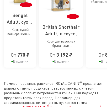
сбалансир
брит
брит
коротко
короткошер
Bengal
ко
Adult, сухой
British Shorthair
корм для
Корм сухой
Adult, в соусе,
полнорационный
кошек
сбалансированный
корм для
бенгальской
Корм для взрослых
для взрослых
британских
британских
кошек
породы
короткошерстных кошек,
бенгальской
короткошерстных
От
770 ₽
От
3 192 ₽
От
соус
породы старше 12
кошек
месяцев
В наличии
В наличии
В н
®
Помимо породных рационов, ROYAL CANIN
предлагает
широкую гамму продуктов, разработанных с учетом
различных особых потребностей кошек. Они подходят
представителям всех пород. Например, для
стерилизованных питомцев выпускается гамма
®