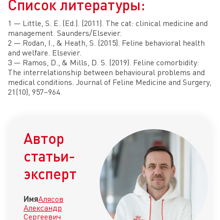
Список литературы:
1 — Little, S. E. (Ed.). (2011). The cat: clinical medicine and
management. Saunders/Elsevier.
2 — Rodan, I., & Heath, S. (2015). Feline behavioral health
and welfare. Elsevier.
3 — Ramos, D., & Mills, D. S. (2019). Feline comorbidity:
The interrelationship between behavioural problems and
medical conditions. Journal of Feline Medicine and Surgery,
21(10), 957–964.
Автор
статьи-
эксперт
Имя
Алясов
Александр
Сергеевич