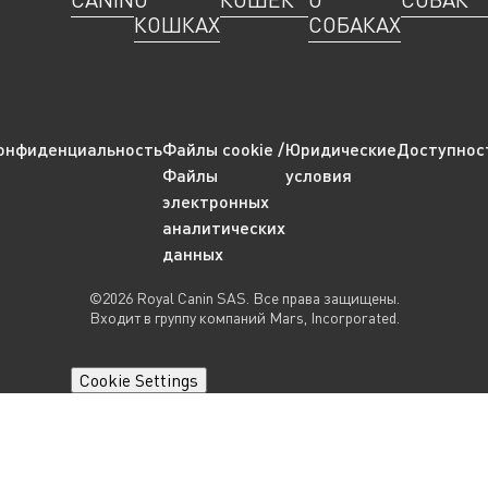
КОШКАХ
СОБАКАХ
онфиденциальность
Файлы cookie /
Юридические
Доступнос
Файлы
условия
электронных
аналитических
данных
©2026 Royal Canin SAS. Все права защищены.
Входит в группу компаний Mars, Incorporated.
Cookie Settings