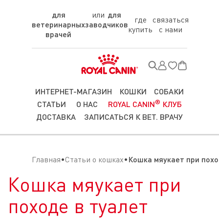
для
для
где
связаться
ветеринарных
заводчиков
купить
с нами
врачей
ИНТЕРНЕТ-МАГАЗИН
КОШКИ
СОБАКИ
®
СТАТЬИ
О НАС
ROYAL CANIN
КЛУБ
ДОСТАВКА
ЗАПИСАТЬСЯ К ВЕТ. ВРАЧУ
Главная
Статьи о кошках
Кошка мяукает при похо
Кошка мяукает при
походе в туалет