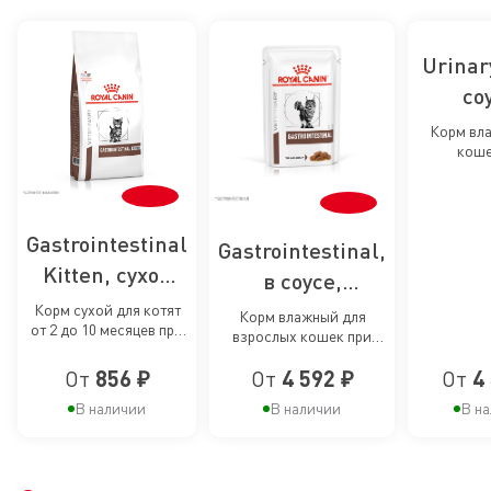
Urinar
со
влажн
Корм вл
коше
для 
мочек
п
бол
мочек
Gastrointestinal
бол
Gastrointestinal,
Kitten, сухой
в соусе,
корм для котят
влажный корм
Корм сухой для котят
Корм влажный для
от 2 до 10 месяцев при
от 2 до 10
взрослых кошек при
для кошек при
нарушениях
расстройствах
месяцев при
пищеварения
расстройствах
От
856 ₽
От
4 592 ₽
От
4
пищеварения
нарушениях
пищеварения
В наличии
В наличии
В н
пищеварения