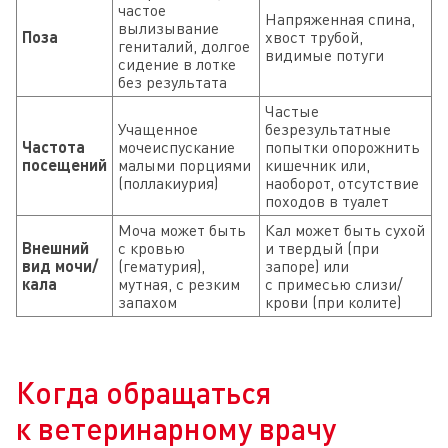
частое
Напряженная спина,
вылизывание
Поза
хвост трубой,
гениталий, долгое
видимые потуги
сидение в лотке
без результата
Частые
Учащенное
безрезультатные
Частота
мочеиспускание
попытки опорожнить
посещений
малыми порциями
кишечник или,
(поллакиурия)
наоборот, отсутствие
походов в туалет
Моча может быть
Кал может быть сухой
Внешний
с кровью
и твердый (при
вид мочи/
(гематурия),
запоре) или
кала
мутная, с резким
с примесью слизи/
запахом
крови (при колите)
Когда обращаться
к ветеринарному врачу