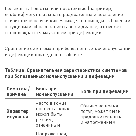
Гельминты (глисты) или простейшие (например,
лямблии) могут вызывать раздражение и воспаление
слизистой оболочки кишечника, что приводит к болевым
ощущениям, образованию газов и диарее, что может
сопровождаться мяуканьем при дефекации.
Сравнение симптомов при болезненных мочеиспускании
и дефекации приведено в Таблице.
Таблица. Сравнительная характеристика симптомов
при болезненных мочеиспускании и дефекации
Симптом /
Боль при
Боль при дефекации
причина
мочеиспускании
Часто в конце
Обычно во время
процесса, крик
Характер
потуг, может быть
может быть
мяуканья
продолжительным
резким,
и напряженным
отчаянным
Напряженная,