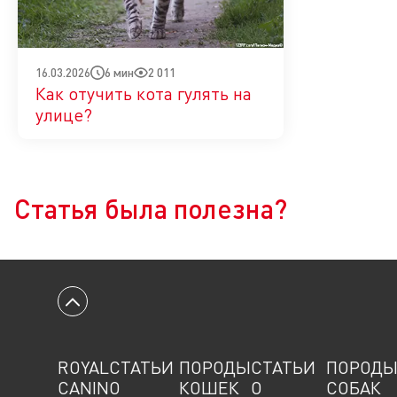
6 мин
2 011
16.03.2026
Как отучить кота гулять на
улице?
Да
Нет
Статья была полезна?
Вернуться к началу
ROYAL
СТАТЬИ
ПОРОДЫ
СТАТЬИ
ПОРОД
CANIN
О
КОШЕК
О
СОБАК