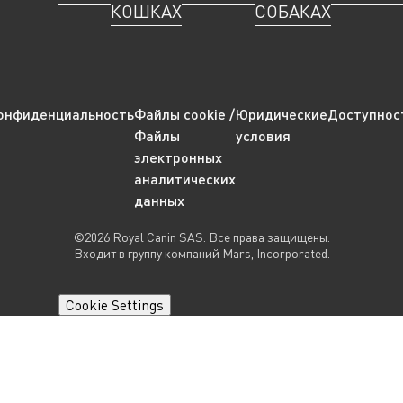
КОШКАХ
СОБАКАХ
онфиденциальность
Файлы cookie /
Юридические
Доступнос
Файлы
условия
электронных
аналитических
данных
©2026 Royal Canin SAS. Все права защищены.
Входит в группу компаний Mars, Incorporated.
Cookie Settings