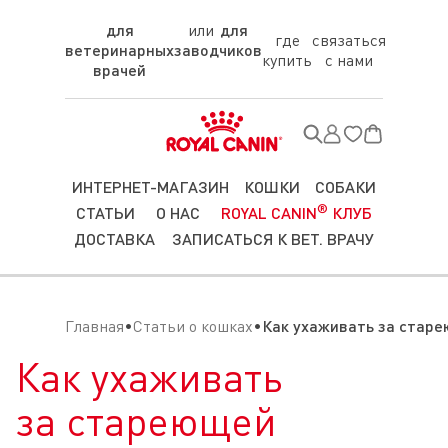
для
для
где
связаться
ветеринарных
заводчиков
купить
с нами
врачей
ИНТЕРНЕТ-МАГАЗИН
КОШКИ
СОБАКИ
®
СТАТЬИ
О НАС
ROYAL CANIN
КЛУБ
ДОСТАВКА
ЗАПИСАТЬСЯ К ВЕТ. ВРАЧУ
Главная
Статьи о кошках
Как ухаживать за стар
Как ухаживать
за стареющей