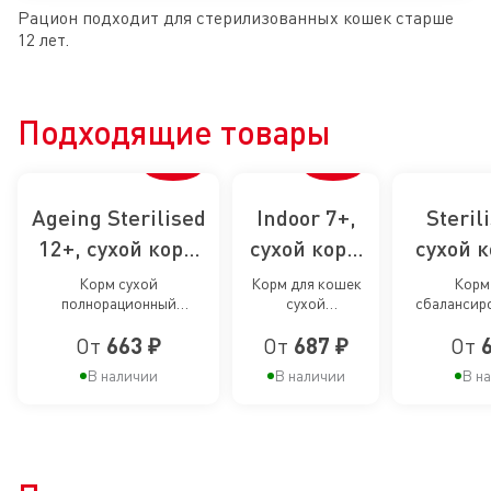
Рацион подходит для стерилизованных кошек старше
12 лет.
Подходящие товары
Ageing Sterilised
Indoor 7+,
Steril
12+, сухой корм
сухой корм
сухой 
для
для
стерили
Корм сухой
Корм для кошек
Корм
полнорационный
сухой
сбалансир
стерилизованных
стареющих
ко
сбалансированный для
сбалансированный
стерилизов
кошек старше 12
кошек,
От
663 ₽
От
687 ₽
От
стерилизованных
для cтареющих
от 7 д
стареющих кошек в
кошек, живущих в
лет
живущих в
В наличии
В наличии
В н
возрасте старше 12 лет
помещении
помещении