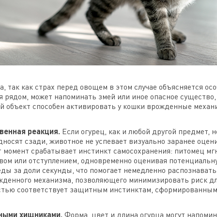
а, так как страх перед овощем в этом случае объясняется ос
 рядом, может напоминать змей или иное опасное существо, 
й объект способен активировать у кошки врожденные механ
венная реакция.
Если огурец, как и любой другой предмет,
односят сзади, животное не успевает визуально заранее оце
т момент срабатывает инстинкт самосохранения: питомец мг
ом или отступлением, одновременно оценивая потенциальну
ы за доли секунды, что помогает немедленно распознавать 
ожденного механизма, позволяющего минимизировать риск дл
ностью соответствует защитным инстинктам, сформированны
ными хищниками.
Форма, цвет и длина огурца могут напомин