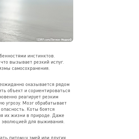
обенностями инстинктов.
что вызывает резкий испуг.
измы самосохранения.
 неожиданно оказывается рядом
нить объект и сориентироваться
новенно реагирует резким
ю угрозу. Мозг обрабатывает
опасность. Коты боятся
я их жизни в природе. Даже
м эволюцией для выживания.
ать питомцу змей или других