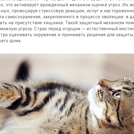
, что активирует врожденный механизм оценки угроз. Их мо
ных, провоцируя стрессовую реакцию, испуг и настороженнос
та самосохранения, закрепленного в процессе эволюции: в 
ать на присутствие хищника. Такой защитный механизм помо
зможную угрозу. Страх перед огурцом — естественный инсти
стро оценивать окружение и принимать решения для защиты
его дома.