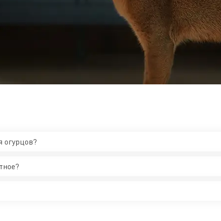
я огурцов?
тное?