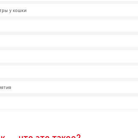
тры у кошки
иятия
к — что это такое?