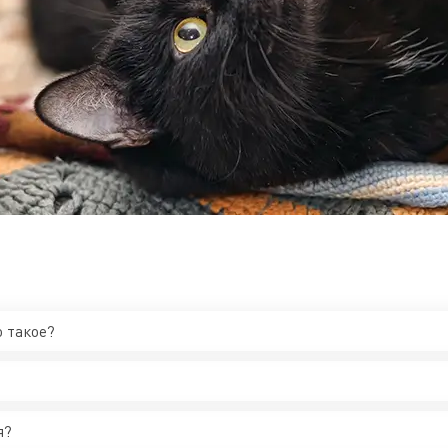
о такое?
я?