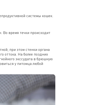
репродуктивной системы кошек.
н. Во время течки происходит
ной, при этом стенки органа
го оттока. На более поздних
 гнойного экссудата в брюшную
азвиться у питомца любой