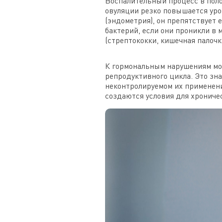
Воспалительный процесс в поло
овуляции резко повышается уро
(эндометрия), он препятствует
бактерий, если они проникли в 
(стрептококки, кишечная палочк
К гормональным нарушениям мо
репродуктивного цикла. Это зн
неконтролируемом их применении
создаются условия для хрониче