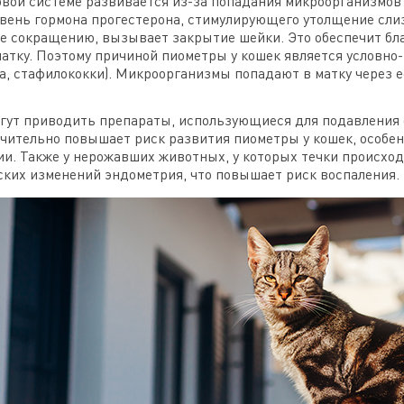
вой системе развивается из-за попадания микроорганизмов 
вень гормона прогестерона, стимулирующего утолщение сли
 ее сокращению, вызывает закрытие шейки. Это обеспечит бл
матку. Поэтому причиной пиометры у кошек является условн
а, стафилококки). Микроорганизмы попадают в матку через е
гут приводить препараты, использующиеся для подавления 
ачительно повышает риск развития пиометры у кошек, особе
. Также у нерожавших животных, у которых течки происходят
ских изменений эндометрия, что повышает риск воспаления.