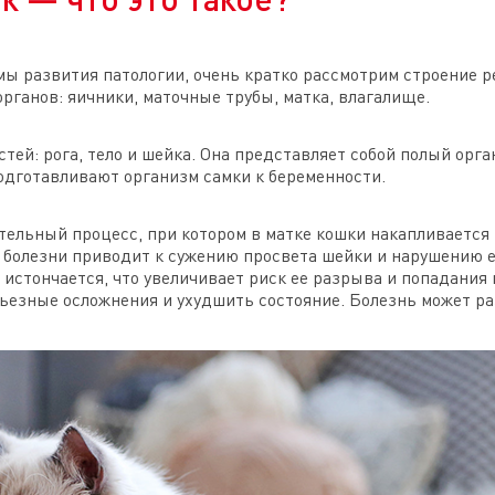
ы развития патологии, очень кратко рассмотрим строение 
органов: яичники, маточные трубы, матка, влагалище.
тей: рога, тело и шейка. Она представляет собой полый орга
одготавливают организм самки к беременности.
ельный процесс, при котором в матке кошки накапливается г
е болезни приводит к сужению просвета шейки и нарушению е
, истончается, что увеличивает риск ее разрыва и попадания
рьезные осложнения и ухудшить состояние. Болезнь может р