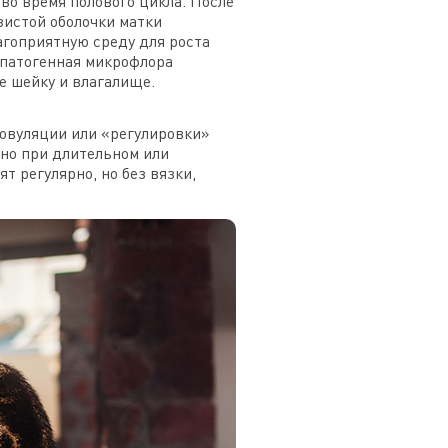
во время полового цикла. После
зистой оболочки матки
агоприятную среду для роста
о-патогенная микрофлора
е шейку и влагалище.
овуляции или «регулировки»
нно при длительном или
 регулярно, но без вязки,