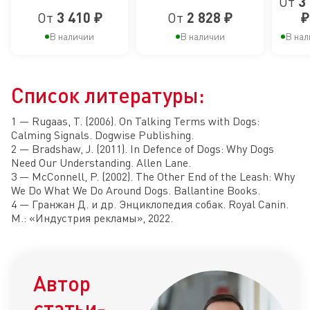
От
3
пищеварения
аллергии
ле
пищеварения
круп
аллергии или
От
3 410 ₽
От
2 828 ₽
₽
пор
непереносимости
В наличии
В наличии
В нал
ста
5 л
Список литературы:
1 — Rugaas, T. (2006). On Talking Terms with Dogs:
Calming Signals. Dogwise Publishing.
2 — Bradshaw, J. (2011). In Defence of Dogs: Why Dogs
Need Our Understanding. Allen Lane.
3 — McConnell, P. (2002). The Other End of the Leash: Why
We Do What We Do Around Dogs. Ballantine Books.
4 — Гранжан Д. и др. Энциклопедия собак. Royal Canin.
М.: «Индустрия рекламы», 2022.
Автор
статьи-