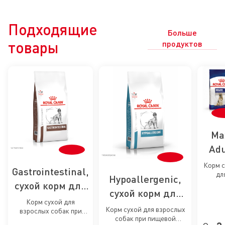
Подходящие
Больше
товары
продуктов
Ma
Adu
5+
Корм 
Gastrointestinal,
дл
сух
Hypoallergenic,
взро
сухой корм для
ко
сухой корм для
соб
собак при
круп
Корм сухой для
дл
собак при
Корм сухой для взрослых
размер
взрослых собак при
расстройствах
соб
собак при пищевой
пищевой
5 лет 
расстройствах