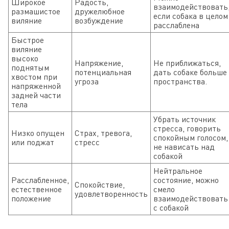
Широкое
Радость,
взаимодействовать
размашистое
дружелюбное
если собака в целом
виляние
возбуждение
расслаблена
Быстрое
виляние
высоко
Напряжение,
Не приближаться,
поднятым
потенциальная
дать собаке больше
хвостом при
угроза
пространства.
напряженной
задней части
тела
Убрать источник
стресса, говорить
Низко опущен
Страх, тревога,
спокойным голосом,
или поджат
стресс
не нависать над
собакой
Нейтральное
Расслабленное,
состояние, можно
Спокойствие,
естественное
смело
удовлетворенность
положение
взаимодействовать
с собакой