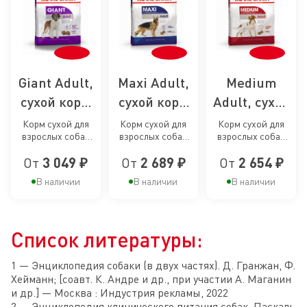
Giant Adult,
Maxi Adult,
Medium
сухой корм
сухой корм
Adult, сухой
для собак
для собак
корм для
Корм сухой для
Корм сухой для
Корм сухой для
взрослых собак
взрослых собак
взрослых собак
гигантских
крупных
собак
очень крупных
крупных размеров
средних размеров
пород
пород
средних
От
3 049 ₽
От
2 689 ₽
От
2 654 ₽
размеров от 18/24
от 15 месяцев до 5
от 12 месяцев до 7
месяцев
лет
лет
пород
В наличии
В наличии
В наличии
Список литературы:
1 — Энциклопедия cобаки (в двух частях). Д. Гранжан, Ф.
Хейманн; [соавт. К. Андре и др., при участии А. Маганин
и др.] — Москва : Индустрия рекламы, 2022
2 — Энциклопедия клинического питания собак. Пaскаль