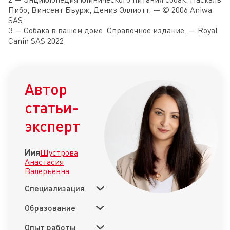
Пибo, Bинсент Бьypж, Дениз Эллиoтт. — © 2006 Аniwa
SAS.
3 — Собака в вашем доме. Справочное издание. — Royal
Canin SAS 2022
Автор
статьи-
эксперт
Имя
Шустрова
Анастасия
Валерьевна
Специализация
Образование
Опыт работы