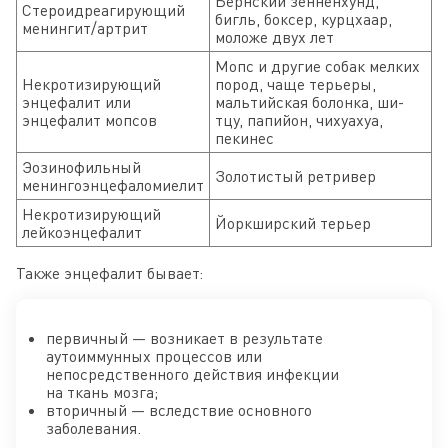
Бернский зенненхунд,
Стероидреагирующий
бигль, боксер, курцхаар,
менингит/артрит
моложе двух лет
Мопс и другие собак мелких
Некротизирующий
пород, чаще терьеры,
энцефалит или
мальтийская болонка, ши-
энцефалит мопсов
тцу, папийон, чихуахуа,
пекинес
Эозинофильный
Золотистый ретривер
менингоэнцефаломиелит
Некротизирующий
Йоркширский терьер
лейкоэнцефалит
Также энцефалит бывает:
первичный — возникает в результате
аутоиммунных процессов или
непосредственного действия инфекции
на ткань мозга;
вторичный — вследствие основного
заболевания.