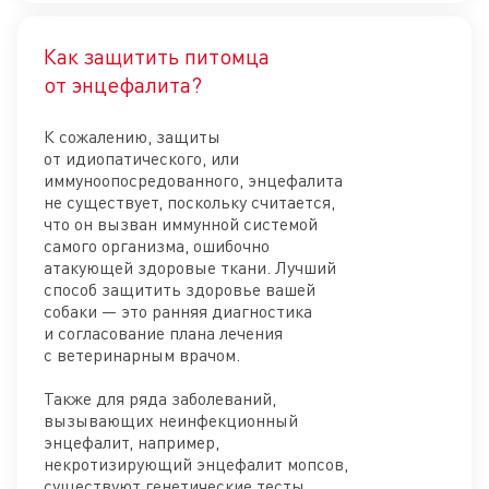
Как защитить питомца
Отк
от энцефалита?
К сожалению, защиты
от идиопатического, или
иммуноопосредованного, энцефалита
не существует, поскольку считается,
что он вызван иммунной системой
самого организма, ошибочно
атакующей здоровые ткани. Лучший
способ защитить здоровье вашей
собаки — это ранняя диагностика
и согласование плана лечения
с ветеринарным врачом.
Также для ряда заболеваний,
вызывающих неинфекционный
энцефалит, например,
некротизирующий энцефалит мопсов,
существуют генетические тесты,