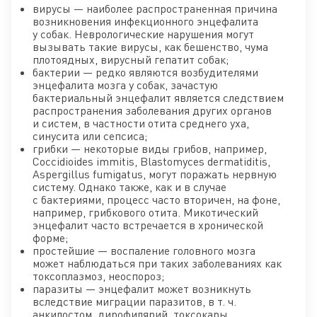
вирусы — наиболее распространенная причина
возникновения инфекционного энцефалита
у собак. Неврологические нарушения могут
вызывать такие вирусы, как бешенство, чума
плотоядных, вирусный гепатит собак;
бактерии — редко являются возбудителями
энцефалита мозга у собак, зачастую
бактериальный энцефалит является следствием
распространения заболевания других органов
и систем, в частности отита среднего уха,
синусита или сепсиса;
грибки — некоторые виды грибов, например,
Coccidioides immitis, Blastomyces dermatiditis,
Aspergillus fumigatus, могут поражать нервную
систему. Однако также, как и в случае
с бактериями, процесс часто вторичен, на фоне,
например, грибкового отита. Микотический
энцефалит часто встречается в хронической
форме;
простейшие — воспаление головного мозга
может наблюдаться при таких заболеваниях как
токсоплазмоз, неоспороз;
паразиты — энцефалит может возникнуть
вследствие миграции паразитов, в т. ч.
анкилостом, дирофилярий, токсокары.