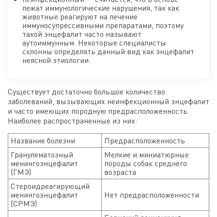
лежат иммунологические нарушения, так как
животные реагируют на лечение
иммуносупрессивными препаратами, поэтому
такой энцефалит часто называют
аутоиммунным. Некоторые специалисты
склонны определять данный вид как энцефалит
неясной этиологии.
Существует достаточно большое количество
заболеваний, вызывающих неинфекционный энцефалит
и часто имеющих породную предрасположенность.
Наиболее распространенные из них:
Название болезни
Предрасположенность
Гранулематозный
Мелкие и миниатюрные
менингоэнцефалит
породы собак среднего
(ГМЭ)
возраста
Стероидреагирующий
менингоэнцефалит
Нет предрасположенности
(СРМЭ)