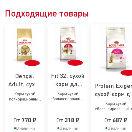
Подходящие товары
Fit 32, сухой
Bengal
корм для
Adult, сухой
Protein Exige
умеренно
корм для
сухой корм д
Корм сухой
Корм сухой
сбалансированный
полнорационный
активных
кошек
привередлив
Корм сухой
для взрослых
сбалансированный
кошек
бенгальской
сбалансированный 
умеренно
кошек
для взрослых
привередливых
активных кошек от
кошек
породы
От
770 ₽
От
318 ₽
От
687 ₽
взрослых кошек
1 года
бенгальской
породы старше 12
В наличии
В наличии
В наличии
месяцев