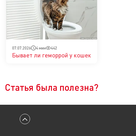
4 мин
442
07.07.2026
Бывает ли геморрой у кошек
Да
Нет
Статья была полезна?
Вернуться к началу