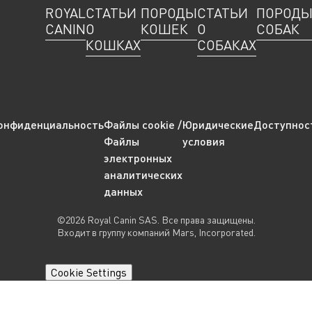
ROYAL
СТАТЬИ
ПОРОДЫ
СТАТЬИ
ПОРОД
CANIN
О
КОШЕК
О
СОБАК
КОШКАХ
СОБАКАХ
онфиденциальность
Файлы cookie /
Юридические
Доступнос
Файлы
условия
электронных
аналитических
данных
©2026 Royal Canin SAS. Все права защищены.
Входит в группу компаний Mars, Incorporated.
Cookie Settings