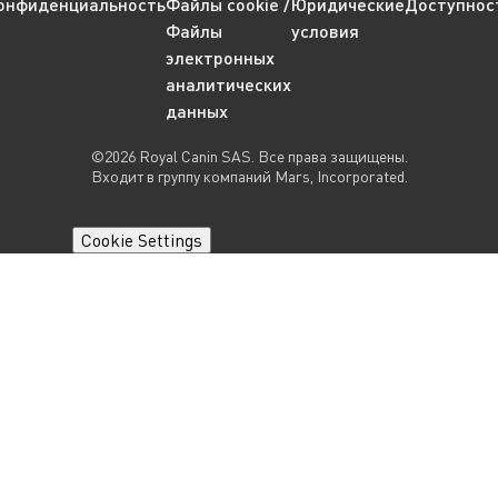
онфиденциальность
Файлы cookie /
Юридические
Доступнос
Файлы
условия
электронных
аналитических
данных
©2026 Royal Canin SAS. Все права защищены.
Входит в группу компаний Mars, Incorporated.
Cookie Settings