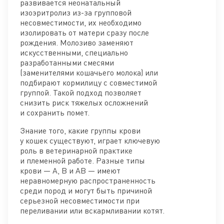
развивается неонатальный
изоэритролиз из-за групповой
несовместимости, их необходимо
изолировать от матери сразу после
рождения. Молозиво заменяют
искусственными, специально
разработанными смесями
(заменителями кошачьего молока) или
подбирают кормилицу с совместимой
группой. Такой подход позволяет
снизить риск тяжелых осложнений
и сохранить помет.
Знание того, какие группы крови
у кошек существуют, играет ключевую
роль в ветеринарной практике
и племенной работе. Разные типы
крови — A, B и AB — имеют
неравномерную распространенность
среди пород и могут быть причиной
серьезной несовместимости при
переливании или вскармливании котят.