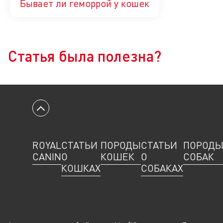
Бывает ли геморрой у кошек
Да
Нет
Статья была полезна?
Вернуться к началу
ROYAL
СТАТЬИ
ПОРОДЫ
СТАТЬИ
ПОРОД
CANIN
О
КОШЕК
О
СОБАК
КОШКАХ
СОБАКАХ