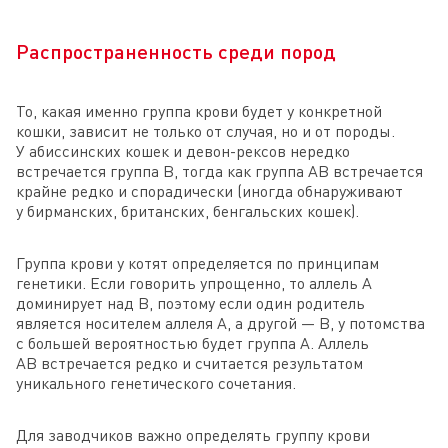
Распространенность среди пород
То, какая именно группа крови будет у конкретной
кошки, зависит не только от случая, но и от породы.
У абиссинских кошек и девон-рексов нередко
встречается группа B, тогда как группа AB встречается
крайне редко и спорадически (иногда обнаруживают
у бирманских, британских, бенгальских кошек).
Группа крови у котят определяется по принципам
генетики. Если говорить упрощенно, то аллель A
доминирует над B, поэтому если один родитель
является носителем аллеля A, а другой — B, у потомства
с большей вероятностью будет группа A. Аллель
AB встречается редко и считается результатом
уникального генетического сочетания.
Для заводчиков важно определять группу крови