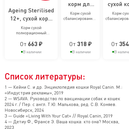
корм для
сухой к
Ageing Sterilised
умеренно
для кош
Корм сухой
Корм сух
12+, сухой корм
сбалансированный
сбалансиров
активных
живущи
для взрослых
для взрос
для
кошек
помеще
Корм сухой
умеренно
кошек, живу
полнорационный
стерилизованных
активных кошек от
помещен
сбалансированный для
1 года
кошек старше 12
От
663 ₽
От
318 ₽
От
354
стерилизованных
стареющих кошек в
лет
В наличии
В наличии
В налич
возрасте старше 12 лет
Список литературы:
1 — Кейни С. и др. Энциклопедия кошки Royal Canin. М.:
«Индустрия рекламы», 2019
2 — WSAVA. Руководство по вакцинации собак и кошек
2024 г. / Пер. с англ. Т.Ю. Малькова; ред. С.В. Коняев.
Новосибирск, 2024
3 — Guide «Living With Your Cat» // Royal Canin, 2019
4 — Детиу Ф., Франсе Э. Ваша кошка: кто она? Москва,
2023