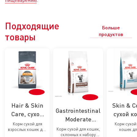
Подходящие
Больше
товары
продуктов
Hair & Skin
Skin & C
Gastrointestinal
Care, сухой
сухой к
Moderate
корм для
для ко
Корм сухой для
Корм сухой
Calorie, сухой
Корм сухой для кошек,
взрослых кошек для
кошек дл
кошек для
для
склонных к набору
поддержания
поддержа
корм для