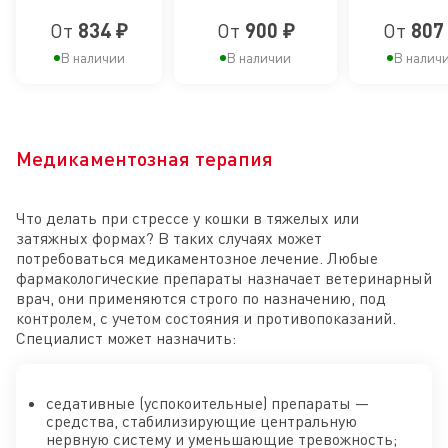
поддержания
поддерж
веса, при
здоровья кожи и
защитных фу
кошек при
От
834 ₽
От
900 ₽
От
807
расстройствах
шерсти
кожи
здоровья
защитн
пищеварения
расстройствах
В наличии
В наличии
В налич
кожи и
функц
пищеварения,
шерсти
кожи
для склонных
к набору веса
Медикаментозная терапия
Что делать при стрессе у кошки в тяжелых или
затяжных формах? В таких случаях может
потребоваться медикаментозное лечение. Любые
фармакологические препараты назначает ветеринарный
врач, они применяются строго по назначению, под
контролем, с учетом состояния и противопоказаний.
Специалист может назначить:
седативные (успокоительные) препараты —
средства, стабилизирующие центральную
нервную систему и уменьшающие тревожность;