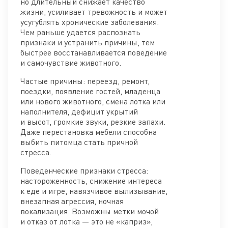
но длительный снижает качество
жизни, усиливает тревожность и может
усугублять хронические заболевания.
Чем раньше удается распознать
признаки и устранить причины, тем
быстрее восстанавливается поведение
и самочувствие животного.
Частые причины: переезд, ремонт,
поездки, появление гостей, младенца
или нового животного, смена лотка или
наполнителя, дефицит укрытий
и высот, громкие звуки, резкие запахи.
Даже перестановка мебели способна
выбить питомца стать причной
стресса.
Поведенческие признаки стресса:
настороженность, снижение интереса
к еде и игре, навязчивое вылизывание,
внезапная агрессия, ночная
вокализация. Возможны метки мочой
и отказ от лотка — это не «каприз»,