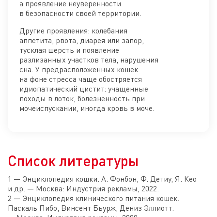
а проявление неуверенности
в безопасности своей территории.
Другие проявления: колебания
аппетита, рвота, диарея или запор,
тусклая шерсть и появление
разлизанных участков тела, нарушения
сна. У предрасположенных кошек
на фоне стресса чаще обостряется
идиопатический цистит: учащенные
походы в лоток, болезненность при
мочеиспускании, иногда кровь в моче.
Список литературы
1 — Энциклопедия кошки. А. Фонбон, Ф. Детиу, Я. Кео
и др. — Москва: Индустрия рекламы, 2022.
2 — Энциклопедия клинического питания кошек.
Пaскаль Пибo, Bинсент Бьypж, Дениз Эллиoтт.