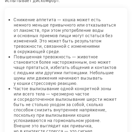
испытывает дискомфорт.
Снижение аппетита — кошка может есть
немного меньше привычного или отказываться
от лакомств, при этом употребление воды
и основных приемов пищи могут остаться без
изменений. Это может быть результатом
тревожности, связанной с изменениями
в окружающей среде.
Повышенная тревожность — животное
становится более настороженным, оно может
чаще прятаться, избегать общения и контактов
с людьми или другими питомцами. Небольшие
шумы или движения начинают вызывать
у кошки стрессовую реакцию.
Частое вылизывание одной конкретной зоны
или всего тела — чрезмерно частое
и сосредоточенное вылизывание шерсти может
быть не столько уходом за собой, сколько
способом снизить внутреннее напряжение,
поскольку при вылизывании кошки
успокаиваются на гормональном уровне.
Внешне это выглядит как привычка,
но в контексте стресса — это сигнал