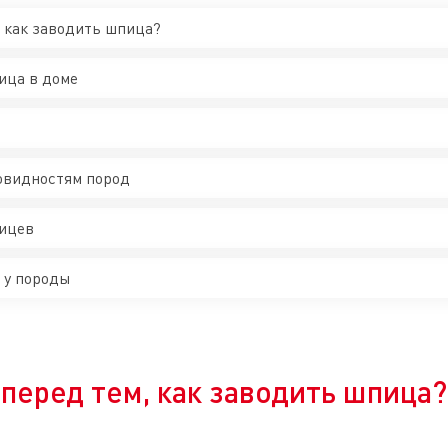
, как заводить шпица?
ица в доме
новидностям пород
пицев
 у породы
 перед тем, как заводить шпица?