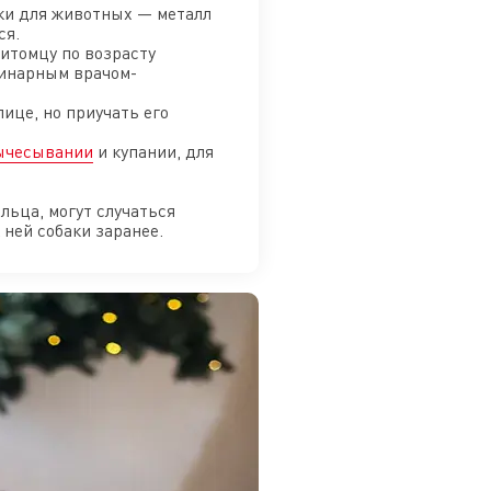
ки для животных — металл
ся.
итомцу по возрасту
ринарным врачом-
ице, но приучать его
ычесывании
и купании, для
льца, могут случаться
ней собаки заранее.