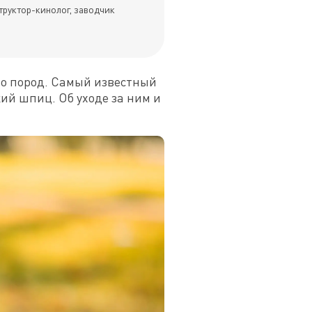
труктор-кинолог, заводчик
во пород. Самый известный 
й шпиц. Об уходе за ним и 