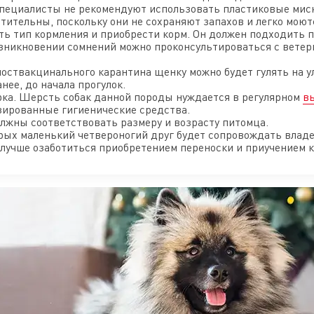
Специалисты не рекомендуют использовать пластиковые мис
тительны, поскольку они не сохраняют запахов и легко моют
ть тип кормления и приобрести корм. Он должен подходить п
озникновении сомнений можно проконсультироваться с вете
оствакцинального карантина щенку можно будет гулять на ул
нее, до начала прогулок.
рка. Шерсть собак данной породы нуждается в регулярном
в
зированные гигиенические средства.
олжны соответствовать размеру и возрасту питомца.
рых маленький четвероногий друг будет сопровождать владе
лучше озаботиться приобретением переноски и приучением к 