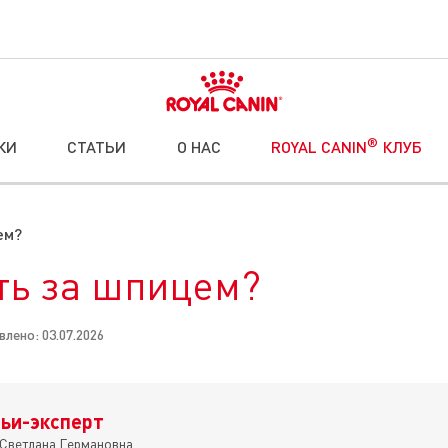
®
КИ
СТАТЬИ
О НАС
ROYAL CANIN
КЛУБ
ем?
ть за шпицем?
влено: 03.07.2026
ьи-эксперт
Светлана Германовна