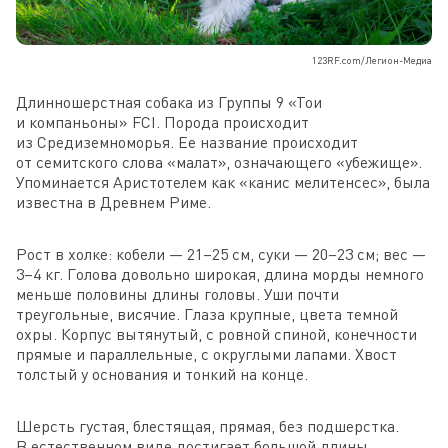
123RF.com/Легион-Медиа
Длинношерстная собака из Группы 9 «Тои
и компаньоны» FCI. Порода происходит
из Средиземноморья. Ее название происходит
от семитского слова «малат», означающего «убежище».
Упоминается Аристотелем как «канис мелитенсес», была
известна в Древнем Риме.
Рост в холке: кобели — 21–25 см, суки — 20–23 см; вес —
3–4 кг. Голова довольно широкая, длина морды немного
меньше половины длины головы. Уши почти
треугольные, висячие. Глаза крупные, цвета темной
охры. Корпус вытянутый, с ровной спиной, конечности
прямые и параллельные, с округлыми лапами. Хвост
толстый у основания и тонкий на конце.
Шерсть густая, блестящая, прямая, без подшерстка.
В естественном виде достигает большой длины,