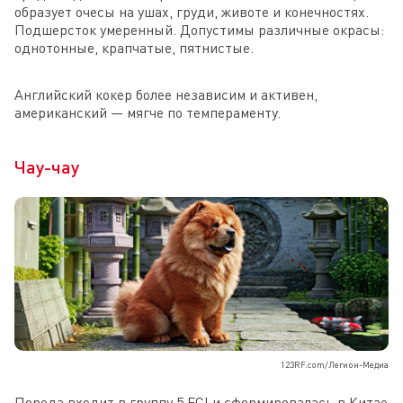
образует очесы на ушах, груди, животе и конечностях.
Подшерсток умеренный. Допустимы различные окрасы:
однотонные, крапчатые, пятнистые.
Английский кокер более независим и активен,
американский — мягче по темпераменту.
Чау-чау
123RF.com/Легион-Медиа
Порода входит в группу 5 FCI и сформировалась в Китае