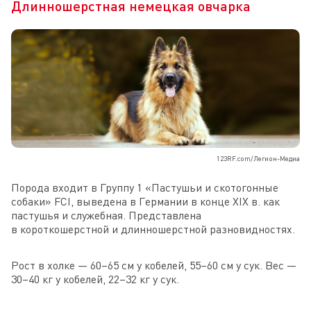
Длинношерстная немецкая овчарка
123RF.com/Легион-Медиа
Порода входит в Группу 1 «Пастушьи и скотогонные
собаки» FCI, выведена в Германии в конце XIX в. как
пастушья и служебная. Представлена
в короткошерстной и длинношерстной разновидностях.
Рост в холке — 60–65 см у кобелей, 55–60 см у сук. Вес —
30–40 кг у кобелей, 22–32 кг у сук.