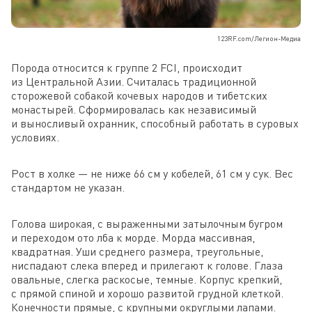
123RF.com/Легион-Медиа
Порода относится к группе 2 FCI, происходит
из Центральной Азии. Считалась традиционной
сторожевой собакой кочевых народов и тибетских
монастырей. Сформировалась как независимый
и выносливый охранник, способный работать в суровых
условиях.
Рост в холке — не ниже 66 см у кобелей, 61 см у сук. Вес
стандартом не указан.
Голова широкая, с выраженными затылочным бугром
и переходом ото лба к морде. Морда массивная,
квадратная. Уши среднего размера, треугольные,
ниспадают слека вперед и прилегают к голове. Глаза
овальные, слегка раскосые, темные. Корпус крепкий,
с прямой спиной и хорошо развитой грудной клеткой.
Конечности прямые, с крупными округлыми лапами.