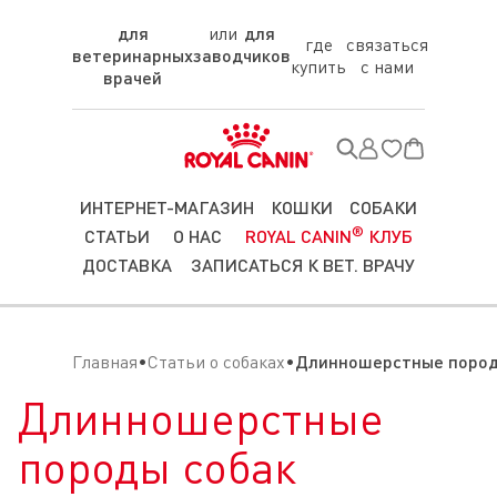
для
для
где
связаться
ветеринарных
заводчиков
купить
с нами
врачей
ИНТЕРНЕТ-МАГАЗИН
КОШКИ
СОБАКИ
®
СТАТЬИ
О НАС
ROYAL CANIN
КЛУБ
ДОСТАВКА
ЗАПИСАТЬСЯ К ВЕТ. ВРАЧУ
Главная
Статьи о собаках
Длинношерстные пород
Длинношерстные
породы собак