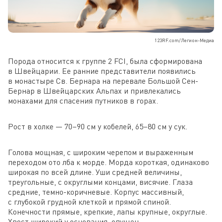
123RF.com/Легион-Медиа
Порода относится к группе 2 FCI, была сформирована
в Швейцарии. Ее ранние представители появились
в монастыре Св. Бернара на перевале Большой Сен-
Бернар в Швейцарских Альпах и привлекались
монахами для спасения путников в горах.
Рост в холке — 70–90 см у кобелей, 65–80 см у сук.
Голова мощная, с широким черепом и выраженным
переходом ото лба к морде. Морда короткая, одинаково
широкая по всей длине. Уши средней величины,
треугольные, с округлыми концами, висячие. Глаза
средние, темно-коричневые. Корпус массивный,
с глубокой грудной клеткой и прямой спиной.
Конечности прямые, крепкие, лапы крупные, округлые.
Хвост широкий у основания, опущен.