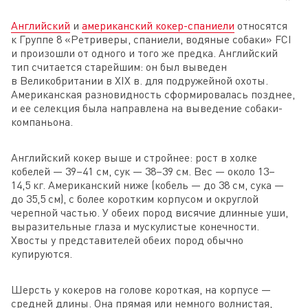
Английский
и
американский кокер-спаниели
относятся
к Группе 8 «Ретриверы, спаниели, водяные собаки» FCI
и произошли от одного и того же предка. Английский
тип считается старейшим: он был выведен
в Великобритании в XIX в. для подружейной охоты.
Американская разновидность сформировалась позднее,
и ее селекция была направлена на выведение собаки-
компаньона.
Английский кокер выше и стройнее: рост в холке
кобелей — 39–41 см, сук — 38–39 см. Вес — около 13–
14,5 кг. Американский ниже (кобель — до 38 см, сука —
до 35,5 см), с более коротким корпусом и округлой
черепной частью. У обеих пород висячие длинные уши,
выразительные глаза и мускулистые конечности.
Хвосты у представителей обеих пород обычно
купируются.
Шерсть у кокеров на голове короткая, на корпусе —
средней длины. Она прямая или немного волнистая,