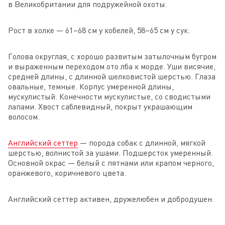
в Великобритании для подружейной охоты.
Рост в холке — 61–68 см у кобелей, 58–65 см у сук.
Голова округлая, с хорошо развитым затылочным бугром
и выраженным переходом ото лба к морде. Уши висячие,
средней длины, с длинной шелковистой шерстью. Глаза
овальные, темные. Корпус умеренной длины,
мускулистый. Конечности мускулистые, со сводистыми
лапами. Хвост саблевидный, покрыт украшающим
волосом.
Английский сеттер
— порода собак с длинной, мягкой
шерстью, волнистой за ушами. Подшерсток умеренный.
Основной окрас — белый с пятнами или крапом черного,
оранжевого, коричневого цвета.
Английский сеттер активен, дружелюбен и добродушен.