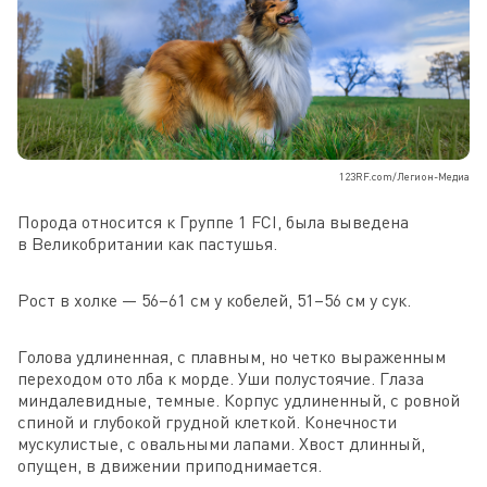
123RF.com/Легион-Медиа
Порода относится к Группе 1 FCI, была выведена
в Великобритании как пастушья.
Рост в холке — 56–61 см у кобелей, 51–56 см у сук.
Голова удлиненная, с плавным, но четко выраженным
переходом ото лба к морде. Уши полустоячие. Глаза
миндалевидные, темные. Корпус удлиненный, с ровной
спиной и глубокой грудной клеткой. Конечности
мускулистые, с овальными лапами. Хвост длинный,
опущен, в движении приподнимается.