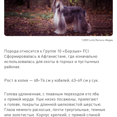
123RF.com/Легион-Медиа
Порода относится к Группе 10 «Борзые» FCI.
Сформировалась в Афганистане, где изначально
использовалась для охоты в горных и пустынных
районах.
Рост в холке — 68–74 см у кобелей, 63–69 см у сук.
Голова удлиненная, с плавным переходом ото лба
к прямой морде. Уши низко посажены, прилегают
к голове, покрыты длинной шелковистой шерстью.
Глаза немного раскосые, почти треугольные, темные
или золотистые. Корпус крепкий, с прямой спиной