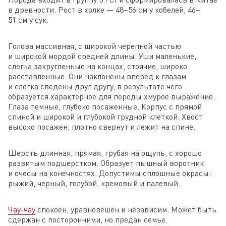
в древности. Рост в холке — 48–56 см у кобелей, 46–
51 см у сук.
Голова массивная, с широкой черепной частью
и широкой мордой средней длины. Уши маленькие,
слегка закругленные на концах, стоячие, широко
расставленные. Они наклонены вперед к глазам
и слегка сведены друг другу, в результате чего
образуется характерное для породы хмурое выражение.
Глаза темные, глубоко посаженные. Корпус с прямой
спиной и широкой и глубокой грудной клеткой. Хвост
высоко посажен, плотно свернут и лежит на спине.
Шерсть длинная, прямая, грубая на ощупь, с хорошо
развитым подшерстком. Образует пышный воротник
и очесы на конечностях. Допустимы сплошные окрасы:
рыжий, черный, голубой, кремовый и палевый.
Чау-чау
спокоен, уравновешен и независим. Может быть
сдержан с посторонними, но предан семье.