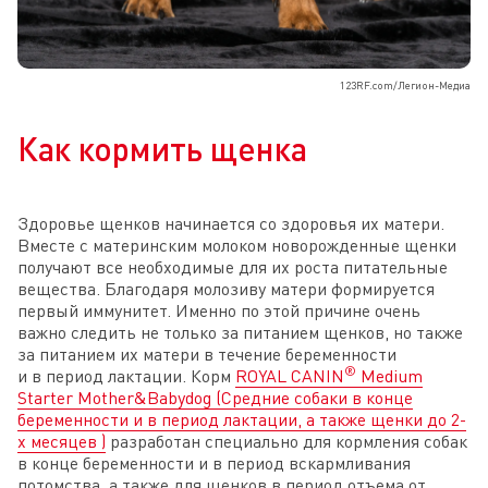
123RF.com/Легион-Медиа
Как кормить щенка
Здоровье щенков начинается со здоровья их матери.
Вместе с материнским молоком новорожденные щенки
получают все необходимые для их роста питательные
вещества. Благодаря молозиву матери формируется
первый иммунитет. Именно по этой причине очень
важно следить не только за питанием щенков, но также
за питанием их матери в течение беременности
®
и в период лактации. Корм
ROYAL CANIN
Medium
Starter Mother&Babydog (Средние собаки в конце
беременности и в период лактации, а также щенки до 2-
х месяцев )
разработан специально для кормления собак
в конце беременности и в период вскармливания
потомства, а также для щенков в период отъема от