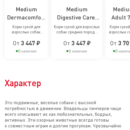
Medium
Medium
Medi
Dermacomfort
Digestive Care,
Adult 
Care, сухой
сухой корм для
сухой к
Корм сухой для
Корм сухой для взрослых
Корм сухой
взрослых собак
собак средних пород с
взрослых с
корм для
собак средних
для
средних размеров
чувствительным
средни
пофилактики
пород с
старею
От
3 447 ₽
От
3 447 ₽
От
3 70
при раздражениях и
пищеварением
размеров 
зуде кожи
лет и ста
раздражений
чувствительным
соба
В наличии
В наличии
В налич
и зуда кожи у
пищеварением
средн
собак
поро
средних
старше
Характер
пород
лет
Это подвижные, веселые собаки с высокой
потребностью в движении. Владельцы пинчеров чаще
всего описывают их как любознательных, бодрых,
активных. Эти озорные животные всегда готовы
к совместным играм и долгим прогулкам. Чрезвычайно