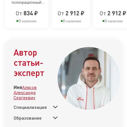
для взрослых
полнорационный
консервированны
для
кошек
кошек
кошек, желе
сбалансированный
соус
профилактики
От
834 ₽
От
2 912 ₽
От
2 912 ₽
для взрослых кошек
образования
В наличии
В наличии
В наличии
зубного
налета и
формирования
Автор
зубного камня
статьи-
эксперт
Имя
Алясов
Александр
Сергеевич
Специализация
Образование