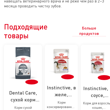
навещать ветеринарного врача и не реже чем раз в 2–3
месяца проводить чистку зубов.
Подходящие
Больше
товары
продуктов
Instinctive, в
Instinctive,
Dental Care,
желе,
соусе,
сухой корм
влажный
влажный
Корм
Корм для взросл
для кошек
консервированный
корм для
Корм сухой
кошек,
корм для