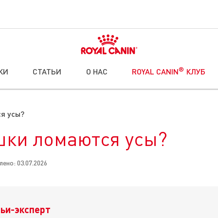
®
КИ
СТАТЬИ
О НАС
ROYAL CANIN
КЛУБ
я усы?
шки ломаются усы?
ено: 03.07.2026
ьи-эксперт