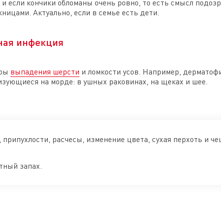
 и если кончики обломаны очень ровно, то есть смысл подоз
ицами. Актуально, если в семье есть дети.
ьная инфекция
оры
выпадения шерсти
и ломкости усов. Например, дерматофи
изующиеся на морде: в ушных раковинах, на щеках и шее.
припухлости, расчесы, изменение цвета, сухая перхоть и ч
тный запах.