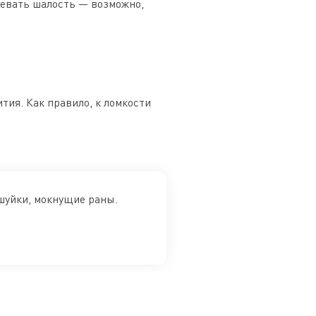
ревать шалость — возможно,
тия. Как правило, к ломкости
ешуйки, мокнущие раны.