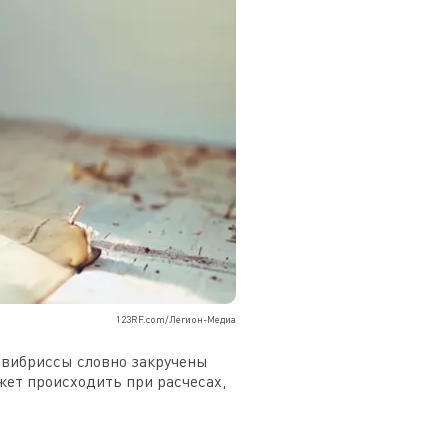
123RF.com/Легион-Медиа
и вибриссы словно закручены
ожет происходить при расчесах,