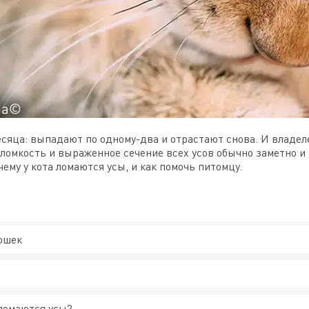
есяца: выпадают по одному-два и отрастают снова. И владеле
 ломкость и выраженное сечение всех усов обычно заметно и
чему у кота ломаются усы, и как помочь питомцу.
ошек
 ломаются усы?