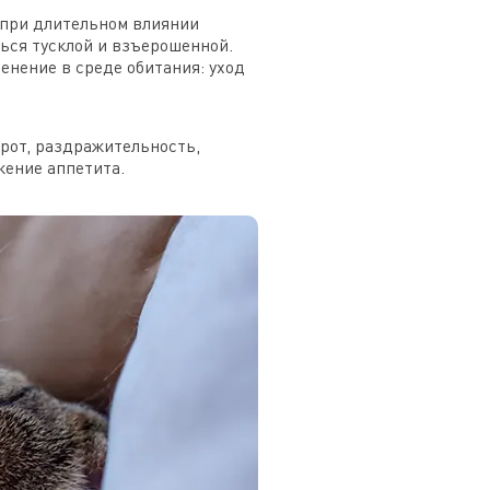
о при длительном влиянии
ться тусклой и взъерошенной.
енение в среде обитания: уход
орот, раздражительность,
жение аппетита.