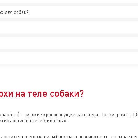
х для собак?
охи на теле собаки?
honaptera) — мелкие кровососущие насекомые (размером от 1,8
зитирующие на теле животных.
зующихся размножением блох на теле животного, называется