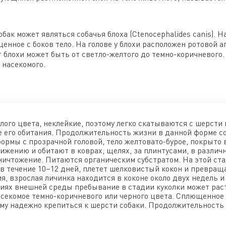
бак может являться собачья блоха (Ctenocephalides canis).
щенное с боков тело. На голове у блохи расположен ротовой 
ет блохи может быть от светло-желтого до темно-коричневого.
 насекомого.
ого цвета, неклейкие, поэтому легко скатываются с шерсти
е его обитания. Продолжительность жизни в данной форме со
ормы с прозрачной головой, тело желтовато-бурое, покрыто 
ижению и обитают в коврах, щелях, за плинтусами, в разли
уничтожение. Питаются органическим субстратом. На этой ст
в течение 10–12 дней, плетет шелковистый кокон и превраща
я, взрослая личинка находится в коконе около двух недель и
иях внешней среды пребывание в стадии куколки может раст
асекомое темно-коричневого или черного цвета. Сплющенное 
ему надежно крепиться к шерсти собаки. Продолжительность