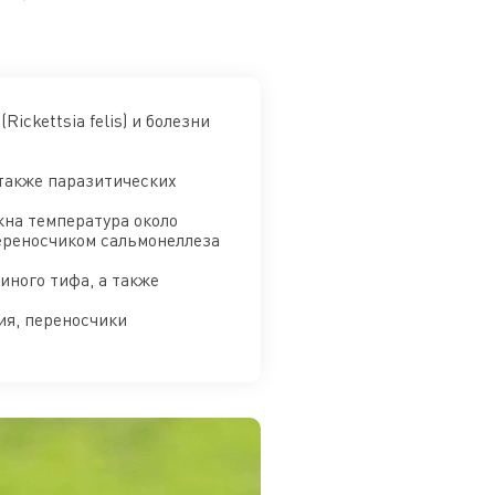
ickettsia felis) и болезни
а также паразитических
ужна температура около
ереносчиком сальмонеллеза
иного тифа, а также
ия, переносчики