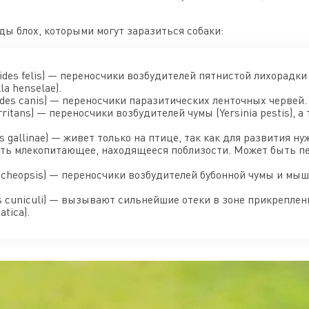
ы блох, которыми могут заразиться собаки:
des felis) — переносчики возбудителей пятнистой лихорадки (R
a henselae).
ides canis) — переносчики паразитических ленточных червей.
rritans) — переносчики возбудителей чумы (Yersinia pestis), 
s gallinae) — живет только на птице, так как для развития н
сить млекопитающее, находящееся поблизости. Может быть п
 cheopsis) — переносчики возбудителей бубонной чумы и мыш
us cuniculi) — вызывают сильнейшие отеки в зоне прикреплен
atica).