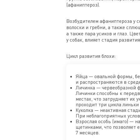
(афаниптероз).
Возбудителем афаниптероза у со
волоски и гребни, а также сплю
а также пара усиков и глаз. Цв
у собак, влияет стадия развития
Цикл развития блохи:
Яйца — овальной формы, бел
и распространяются в сред
Личинка — червеобразной ф
Личинки способны к передв
местах, что затрудняет их 
проходит три цикла линьки 
Куколка — неактивная стади
При неблагоприятных услов
Взрослая особь (имаго) — н
щетинками, что позволяет 
7 месяцев.