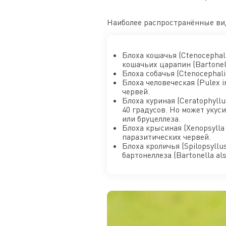
Наиболее распространённые вид
Блоха кошачья (Ctenocephali
кошачьих царапин (Bartonell
Блоха собачья (Ctenocephal
Блоха человеческая (Pulex i
червей.
Блоха куриная (Ceratophyllu
40 градусов. Но может уку
или бруцеллеза.
Блоха крысиная (Xenopsylla
паразитических червей.
Блоха кроличья (Spilopsyll
бартонеллеза (Bartonella als