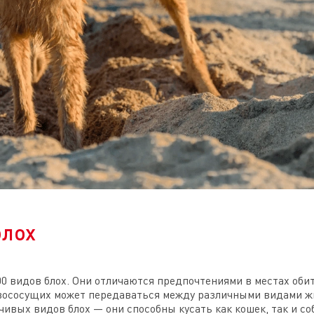
блох
00 видов блох. Они отличаются предпочтениями в местах оби
овососущих может передаваться между различными видами ж
чивых видов блох — они способны кусать как кошек, так и соб