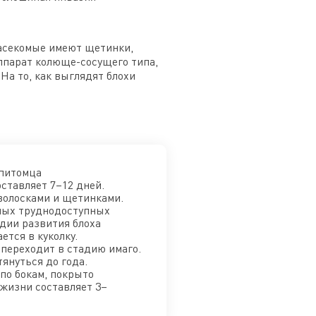
 Насекомые имеют щетинки,
аппарат колюще-сосущего типа,
 На то, как выглядят блохи
 питомца
ставляет 7–12 дней.
волосками и щетинками.
чных труднодоступных
адии развития блоха
ется в куколку.
 переходит в стадию имаго.
януться до года.
по бокам, покрыто
 жизни составляет 3–