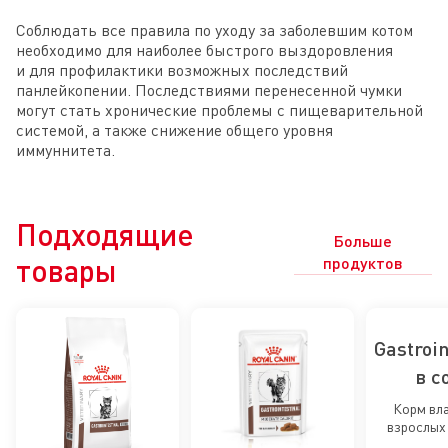
Соблюдать все правила по уходу за заболевшим котом
необходимо для наиболее быстрого выздоровления
и для профилактики возможных последствий
панлейкопении. Последствиями перенесенной чумки
могут стать хронические проблемы с пищеварительной
системой, а также снижение общего уровня
иммуннитета.
Подходящие
Больше
товары
продуктов
Gastroin
в с
влажн
Корм вл
взрослых
для ко
расстр