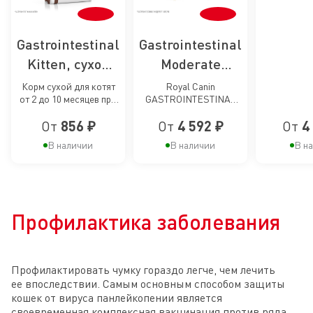
расстр
пищев
пищев
Gastrointestinal
Gastrointestinal
Kitten, сухой
Moderate
корм для котят
Calorie, в
Корм сухой для котят
Royal Canin
от 2 до 10 месяцев при
GASTROINTESTINAL
от 2 до 10
соусе,
нарушениях
MODERATE CALORIE
месяцев при
влажный корм
От
856 ₽
От
4 592 ₽
От
4
пищеварения
(ГАСТРОИНТЕСТИНАЛ
МОДЕРЕЙТ КЭЛОРИ)
нарушениях
для кошек при
В наличии
В наличии
В н
Корм влажный для
пищеварения
расстройствах
кошек, склонных к
набору веса, при
пищеварения,
расстройствах
склонных к
пищеварения
Профилактика заболевания
набору веса
Профилактировать чумку гораздо легче, чем лечить
ее впоследствии. Самым основным способом защиты
кошек от вируса панлейкопении является
своевременная комплексная вакцинация против ряда