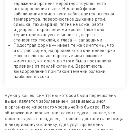
заражения процент вероятности успешного
выздоровления выше. В данной форме
заболевания у животного наблюдается высокая
температура, поверхностное дыхание ртом,
одышка, тахикардия, пятна на коже, рвота
и диарея с вкраплениями крови. Также оно
теряет привычную активность, шерсть
становится тусклой, а глаза — запавшими.
Подострая форма — имеет те же симптомы, что
и острая форма, но проявляются они менее ярко.
Болеют ею только взрослые или пожилые
животные, которым до этого была поставлена
прививка от панлейкопении. Вероятность
выздоровления при таком течении болезни
наиболее высока.
Чумка у кошек, симптомы которой были перечислены
выше, является заболеванием, развивающимся
в организме животного чрезвычайно быстро. При
обнаружении первых признаков недуга главное, что
должен сделать владелец — срочно доставить питомца
в ветеринарную клинику, где будут проведены
необходимые для диагностики процедуры, а также